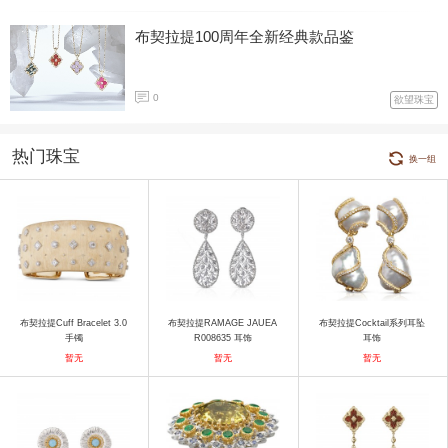
布契拉提100周年全新经典款品鉴
0
欲望珠宝
热门珠宝
换一组
布契拉提Cuff Bracelet 3.0
布契拉提RAMAGE JAUEA
布契拉提Cocktail系列耳坠
手镯
R008635 耳饰
耳饰
暂无
暂无
暂无