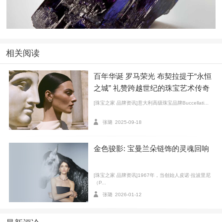
相关阅读
其实，两者有很大的区别。蓝宝石的硬度仅次于钻
百年华诞 罗马荣光 布契拉提于“永恒
石，是9。而坦桑石的硬度与翡翠差不多，只有6.5~7。
之城” 礼赞跨越世纪的珠宝艺术传奇
[珠宝之家 品牌资讯]意大利高级珠宝品牌Buccellati...
张璐
2025-09-18
金色骏影: 宝曼兰朵链饰的灵魂回响
[珠宝之家 品牌资讯]1967年，当创始人皮诺·拉波里尼
（P...
张璐
2026-01-12