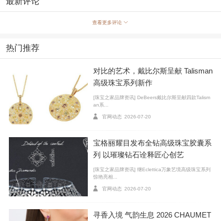
最新评论
查看更多评论
另外，同蓝宝石相比，坦桑石更显得"个大"，1-2克
拉的蓝宝石已经算比较大了，而坦桑石有十几克拉的。
热门推荐
也正因为如此，它可以切割成各种形状，而且体积较
大，因此制成的首饰格外引人注目，深得欧美女士喜
对比的艺术，戴比尔斯呈献 Talisman
爱。
高级珠宝系列新作
[珠宝之家品牌资讯] DeBeers戴比尔斯呈献四款Talism
an系...
官网动态
2026-07-20
宝格丽耀目发布全钻高级珠宝胶囊系
列 以璀璨钻石诠释匠心创艺
[珠宝之家品牌资讯] 继Eclettica万象艺境高级珠宝系列
惊艳亮相...
官网动态
2026-07-20
寻香入境 气韵生息 2026 CHAUMET