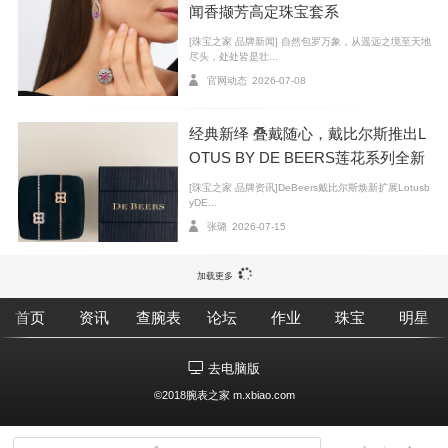
闻香撷芳高定珠宝套系
[珠宝之家 品牌新闻] 自然包罗万象，从遥远之境至天地
尽头，处处皆是壮...
官网动态
2026-07-08
经典新绎 叠戴随心，戴比尔斯推出L
OTUS BY DE BEERS莲花系列全新
臻作
[珠宝之家 品牌资讯]DeBeers戴比尔斯焕新扩展Lotusb
yDE...
张璐
2026-07-15
加载更多
首页
资讯
查腕表
论坛
作业
珠宝
明星
去电脑版
©2018腕表之家 m.xbiao.com