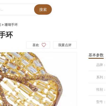
..
列
>
珊瑚手环
瑚手环
喜欢
我要点评
基本参数
品牌
系列
性别
型号