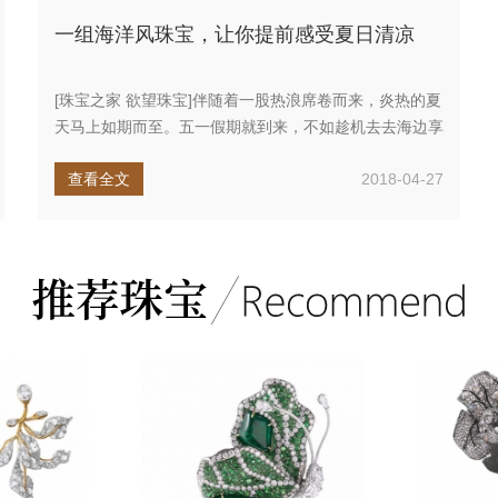
一组海洋风珠宝，让你提前感受夏日清凉
[珠宝之家 欲望珠宝]伴随着一股热浪席卷而来，炎热的夏
天马上如期而至。五一假期就到来，不如趁机去去海边享
受夏日清凉。不过...
查看全文
2018-04-27