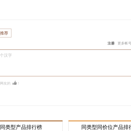
推荐
注册
更多帐
0个汉字
多网友的
！
同类型产品排行榜
同类型同价位产品排