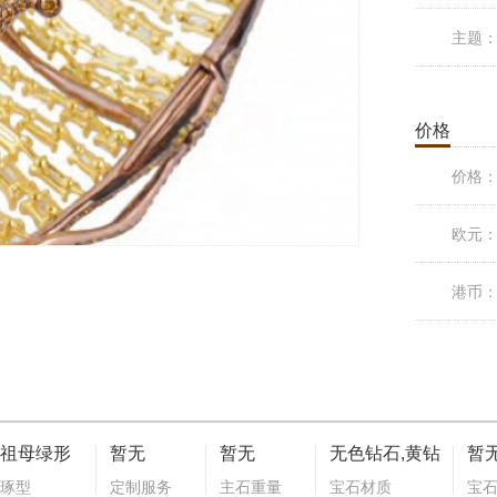
主题
价格
价格
欧元
港币
祖母绿形
暂无
暂无
无色钻石,黄钻
暂
琢型
定制服务
主石重量
宝石材质
宝