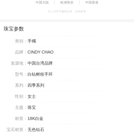
中国大陆
欧洲售价
中国香港
以上为官方媒体公价，仅供参考
珠宝参数
类别：
手镯
品牌：
CINDY CHAO
发源地：
中国台湾品牌
型号：
白钻树枝手环
系列：
四季系列
性别：
女士
主题：
珠宝
材质：
18K白金
宝石材质：
无色钻石