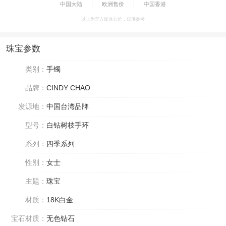
中国大陆
欧洲售价
中国香港
以上为官方媒体公价，仅供参考
珠宝参数
类别：
手镯
品牌：
CINDY CHAO
发源地：
中国台湾品牌
型号：
白钻树枝手环
系列：
四季系列
性别：
女士
主题：
珠宝
材质：
18K白金
宝石材质：
无色钻石