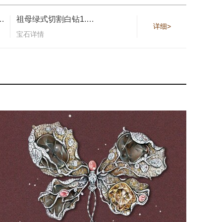
彩钻，红宝石，沙弗莱石
祖母绿式切割白钻1.64克拉，钻石原胚约16.63克拉，白钻约19.20克拉，各色彩钻约12.96克拉，蓝宝石与变色蓝宝石约16.64克拉，红宝石约8.74克拉，沙弗莱石约1.16克拉
详细>
宝石详情