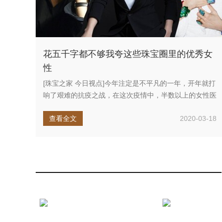
花五千字都不够我夸这些珠宝圈里的优秀女
性
[珠宝之家 今日视点]今年注定是不平凡的一年，开年就打
响了艰难的抗疫之战，在这次疫情中，半数以上的女性医
生、九成以上的女...
查看全文
2020-03-18