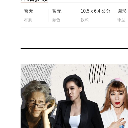
暂无
暂无
10.5 x 6.4 公分
圆形
材质
颜色
款式
琢型
否
能否拆卸