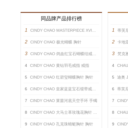
同品牌产品排行榜
1
1
CINDY CHAO MASTERPIECE XVI金黄羽饰 胸针
蒂芙尼
2
2
CINDY CHAO 极光蝴蝶 胸针
卡地
3
3
CINDY CHAO 鸽血红宝石蝴蝶结戒指 戒指
梵克雅宝
4
CINDY CHAO 黄钻羽毛戒指 戒指
4
CHAUM
5
CINDY CHAO 红碧玺蝴蝶胸针 胸针
5
迪奥 J
6
CINDY CHAO 皇家蓝蓝宝石缎带戒指 戒指
6
蒂芙尼 
7
CINDY CHAO 莱茵河底天空手环 手镯
7
CINDY
8
CINDY CHAO 大马士革玫瑰花胸针 胸针
8
CHAUM
9
CINDY CHAO 孔克珠蜻蜓胸针 胸针
9
CIN