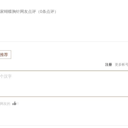
 I皇家蝴蝶胸针
网友点评（
0
条点评）
推荐
注册
更多帐
0个汉字
多网友的
！