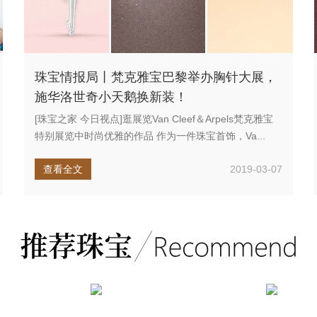
珠宝情报局丨梵克雅宝巴黎举办胸针大展，
施华洛世奇小天鹅换新装！
[珠宝之家 今日视点]逛展览Van Cleef＆Arpels梵克雅宝
特别展览中时尚优雅的作品 作为一件珠宝首饰，Va...
查看全文
2019-03-07