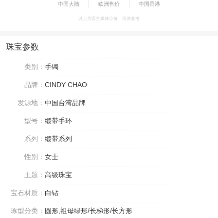
中国大陆
欧洲售价
中国香港
以上为官方媒体公价，仅供参考
珠宝参数
类别：
手镯
品牌：
CINDY CHAO
发源地：
中国台湾品牌
型号：
缎带手环
系列：
缎带系列
性别：
女士
主题：
高级珠宝
宝石材质：
白钻
琢型分类：
圆形,祖母绿形/长梯形/长方形