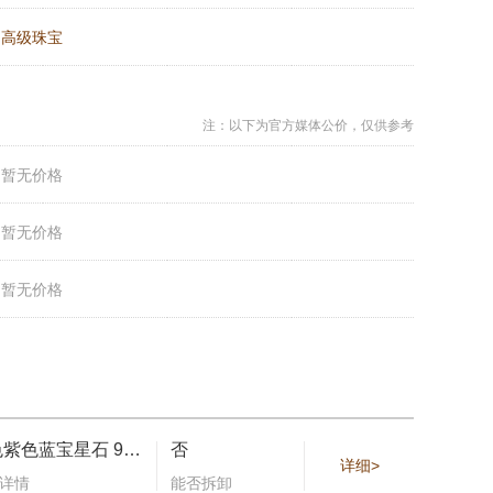
：
高级珠宝
注：以下为官方媒体公价，仅供参考
：
暂无价格
：
暂无价格
：
暂无价格
变色紫色蓝宝星石 9.58 克拉、梨形切割艳彩黄白钻 1.01 克拉、彩钻约 0.26 克拉、白钻约 18.38 克拉、蓝宝石约 0.16 克拉
否
详细>
详情
能否拆卸