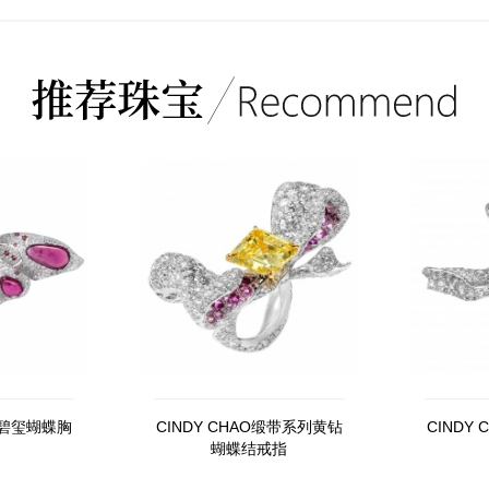
O红碧玺蝴蝶胸
CINDY CHAO缎带系列黄钻
CINDY
蝴蝶结戒指