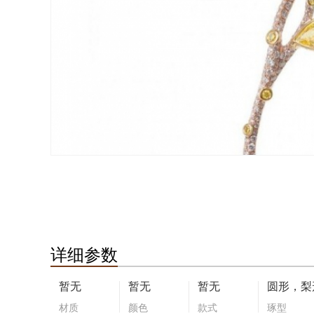
详细参数
暂无
暂无
暂无
圆形，梨
材质
颜色
款式
琢型