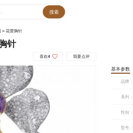
..
列
>
花蕾胸针
蕾胸针
喜欢
4
我要点评
基本参数
品牌
系列
性别
型号