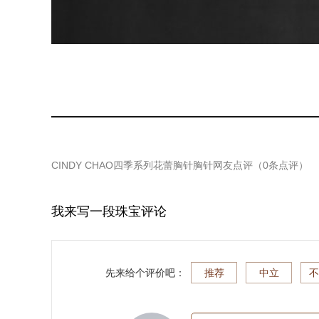
CINDY CHAO四季系列花蕾胸针胸针
网友点评（
0
条点评）
我来写一段珠宝评论
先来给个评价吧：
推荐
中立
不