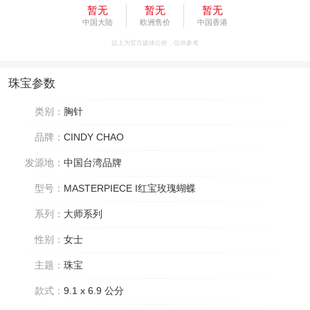
暂无
暂无
暂无
中国大陆
欧洲售价
中国香港
以上为官方媒体公价，仅供参考
珠宝参数
类别：
胸针
品牌：
CINDY CHAO
发源地：
中国台湾品牌
型号：
MASTERPIECE I红宝玫瑰蝴蝶
系列：
大师系列
性别：
女士
主题：
珠宝
款式：
9.1 x 6.9 公分