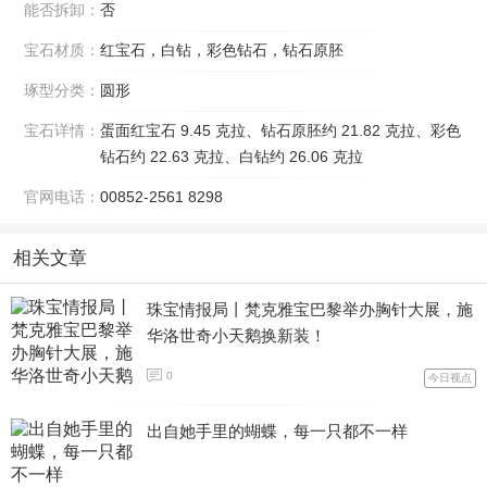
能否拆卸：
否
宝石材质：
红宝石，白钻，彩色钻石，钻石原胚
琢型分类：
圆形
宝石详情：
蛋面红宝石 9.45 克拉、钻石原胚约 21.82 克拉、彩色
钻石约 22.63 克拉、白钻约 26.06 克拉
官网电话：
00852-2561 8298
相关文章
珠宝情报局丨梵克雅宝巴黎举办胸针大展，施
华洛世奇小天鹅换新装！
0
今日视点
出自她手里的蝴蝶，每一只都不一样