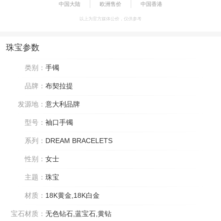
中国大陆
欧洲售价
中国香港
以上为官方媒体公价，仅供参考
珠宝参数
类别：
手镯
品牌：
布契拉提
发源地：
意大利品牌
型号：
袖口手镯
系列：
DREAM BRACELETS
性别：
女士
主题：
珠宝
材质：
18K黄金,18K白金
宝石材质：
无色钻石,蓝宝石,黄钻