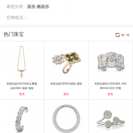
琢型分类：
圆形,椭圆形
官网电话：
.
热门珠宝
换一组
布契拉提VINTAGE古董臻
布契拉提OPERA戒指 戒指
布契拉提BLOSSOMS JAG
品DAMA 项链 项链
BRA021323 手镯
暂无
暂无
暂无