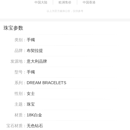
中国大陆
欧洲售价
中国香港
以上为官方媒体公价，仅供参考
珠宝参数
类别：
手镯
品牌：
布契拉提
发源地：
意大利品牌
型号：
手镯
系列：
DREAM BRACELETS
性别：
女士
主题：
珠宝
材质：
18K白金
宝石材质：
无色钻石