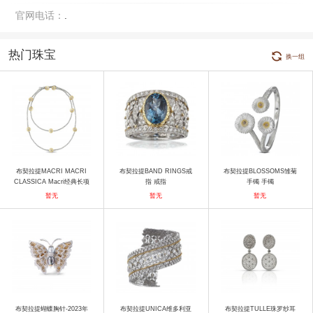
官网电话：
.
热门珠宝
换一组
布契拉提MACRI MACRI
布契拉提BAND RINGS戒
布契拉提BLOSSOMS雏菊
CLASSICA Macri经典长项
指 戒指
手镯 手镯
链 项链
暂无
暂无
暂无
布契拉提蝴蝶胸针-2023年
布契拉提UNICA维多利亚
布契拉提TULLE珠罗纱耳