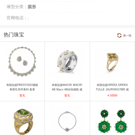
琢型分类：
圆形
官网电话：
.
热门珠宝
换一组
布契拉提PRESTIGIO项链
布契拉提MACRI MACRI
布契拉提OPERA OPERA
和穿孔耳环系列 套系
AB Macri AB永恒戒指 戒
TULLE JAURIN017985 戒
指
指
暂无
暂无
￥24500