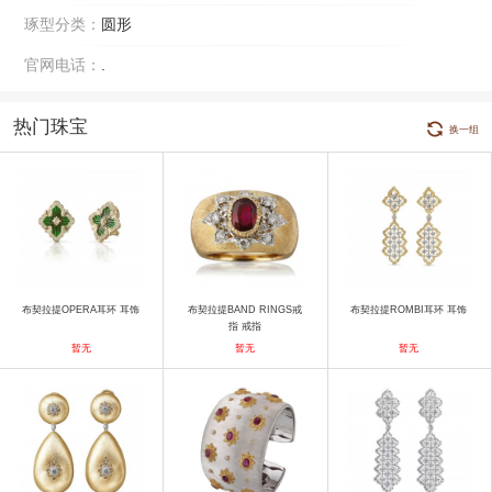
琢型分类：
圆形
官网电话：
.
热门珠宝
换一组
布契拉提OPERA耳环 耳饰
布契拉提BAND RINGS戒
布契拉提ROMBI耳环 耳饰
指 戒指
暂无
暂无
暂无