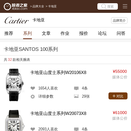
>
品牌大全
>
卡地亚
搜索
卡地亚
品牌简介
推荐
系列
文章
作业
报价
论坛
问答
卡地亚SANTOS 100系列
共
32
款相关腕表
¥55000
卡地亚山度士系列W20106X8
媒体公价
1654
人喜欢
4条
详细参数
29张
对比
¥61000
卡地亚山度士系列W20073X8
媒体公价
2093
人喜欢
4条