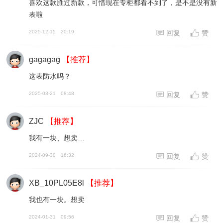
喜欢这款胜过新款，可惜现在专柜都看不到了，是不是没有新
表啦
2025-12-15
20:19
回复
赞
gagagag
【推荐】
这表防水吗？
2025-03-21
08:48
回复
赞
ZJC
【推荐】
我有一块、想卖…
2024-09-30
16:32
回复
赞
XB_10PL05E8l
【推荐】
我也有一块。想卖
2024-01-31
09:56
回复
赞