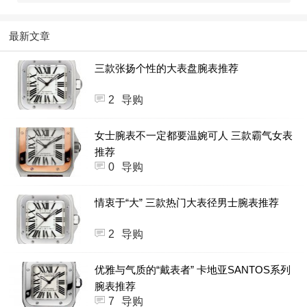
最新文章
三款张扬个性的大表盘腕表推荐
2
导购
女士腕表不一定都要温婉可人 三款霸气女表
推荐
0
导购
情衷于“大” 三款热门大表径男士腕表推荐
2
导购
优雅与气质的“戴表者” 卡地亚SANTOS系列
腕表推荐
7
导购