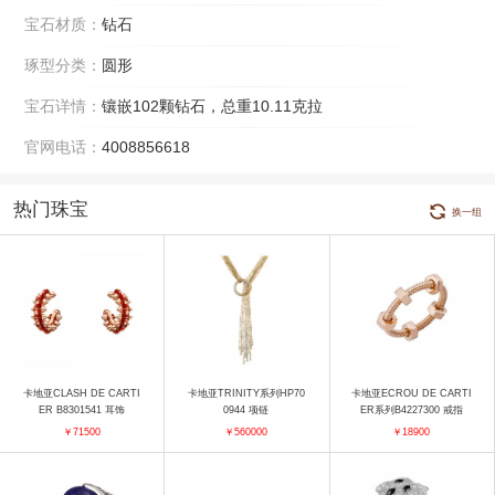
宝石材质：
钻石
琢型分类：
圆形
宝石详情：
镶嵌102颗钻石，总重10.11克拉
官网电话：
4008856618
热门珠宝
换一组
卡地亚CLASH DE CARTI
卡地亚TRINITY系列HP70
卡地亚ECROU DE CARTI
ER B8301541 耳饰
0944 项链
ER系列B4227300 戒指
￥71500
￥560000
￥18900