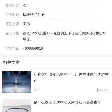
能否拆卸：
否
宝石材质：
珍珠/无色钻石
琢型分类：
圆形
宝石详情：
镶嵌122颗总重1.02克拉的圆形明亮式切割钻石和淡水
珍珠。
官网电话：
4008856618
相关文章
从胸衣扣演变来的珠宝，让你的性感与优雅并
存
0
欲望珠宝
是什么珠宝让这些女人露骨却不失高贵？