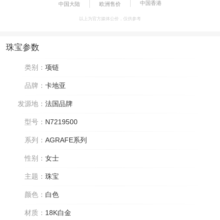
中国香港
中国大陆
欧洲售价
以上为官方媒体公价，仅供参考
珠宝参数
类别：
项链
品牌：
卡地亚
发源地：
法国品牌
型号：
N7219500
系列：
AGRAFE系列
性别：
女士
主题：
珠宝
颜色：
白色
材质：
18K白金