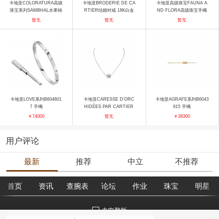
卡地亚COLORATURA高级
卡地亚BRODERIE DE CA
卡地亚高级珠宝FAUNA A
珠宝系列SAMBHAL水果锦
RTIER结婚对戒 18K白金
ND FLORA高级珠宝手镯
囊风格耳环吊坠 耳饰
戒指
手镯
暂无
暂无
暂无
卡地亚LOVE系列B604801
卡地亚CARESSE D'ORC
卡地亚AGRAFE系列B6043
7 手镯
HIDÉES PAR CARTIER
915 手镯
系列B7015300 项链
￥74000
暂无
￥28300
用户评论
最新
推荐
中立
不推荐
首页
资讯
查腕表
论坛
作业
珠宝
明星
去电脑版