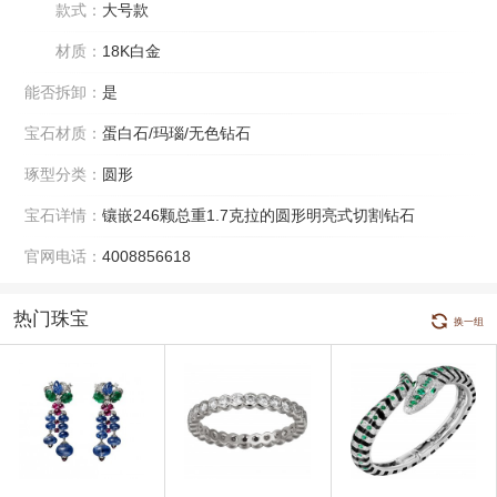
款式：
大号款
材质：
18K白金
能否拆卸：
是
宝石材质：
蛋白石/玛瑙/无色钻石
琢型分类：
圆形
宝石详情：
镶嵌246颗总重1.7克拉的圆形明亮式切割钻石
官网电话：
4008856618
热门珠宝
换一组