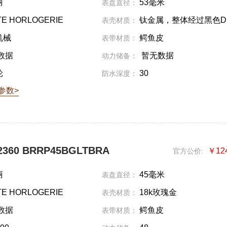
丽
53毫米
表盘直径：
E HORLOGERIE
钛金属，整体经过黑色D
表壳材质：
耐磨处理
机械
鳄鱼皮
表带材质：
数据
暂无数据
动力储备：
轮
30
防水深度：
参数>
360 BRRP45BGLTBRA
￥12
官方公价:
丽
45毫米
表盘直径：
E HORLOGERIE
18k玫瑰金
表壳材质：
数据
鳄鱼皮
表带材质：