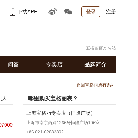
下载APP
登录
注册
宝格丽官方网站
问答
专卖店
品牌简介
返回宝格丽所有系列
哪里购买宝格丽表？
到大
上海宝格丽专卖店（恒隆广场）
上海市南京西路1266号恒隆广场106室
07000
+86 021-62882892