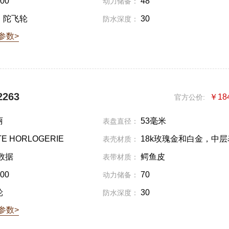
00
48
动力储备：
、陀飞轮
30
防水深度：
参数>
263
￥18
官方公价:
丽
53毫米
表盘直径：
E HORLOGERIE
18k玫瑰金和白金，中层
表壳材质：
以蓝宝石水晶制成，并采用覆以Supe
数据
鳄鱼皮
表带材质：
LumiNova夜光涂料的圆柱装饰
00
70
动力储备：
轮
30
防水深度：
参数>