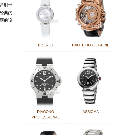
，得到世
了经典的
丽的设
B.ZERO1
HAUTE HORLOGERIE
DIAGONO
ASSIOMA
PROFESSIONAL