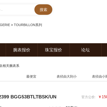
..
GERIE
>
TOURBILLON系列
腕表报价
珠宝报价
论坛
款相关腕表系
最便宜
表径由大到小
表径由小
399 BGG53BTLTBSK/UN
￥15
官方公价: