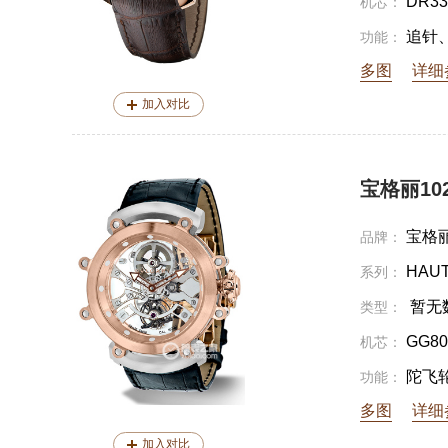
DR33
机芯：
追针
功能：
多图
详细
加入对比
宝格丽102
宝格
品牌：
HAUT
系列：
暂无
类型：
GG80
机芯：
陀飞
功能：
多图
详细
加入对比