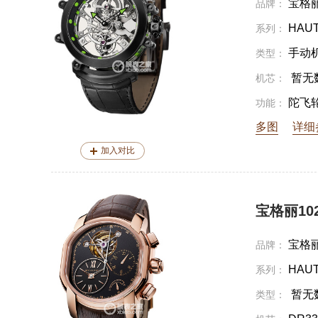
宝格
品牌：
HAUT
系列：
手动
类型：
暂无
机芯：
陀飞
功能：
多图
详细
加入对比
宝格丽102
宝格
品牌：
HAUT
系列：
暂无
类型：