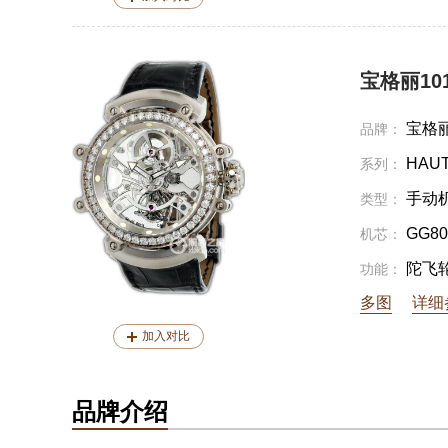
宝格丽101
宝格
品牌：
HAUT
系列：
手动
类型：
GG80
机芯：
陀飞
功能：
多图
详细
加入对比
品牌介绍