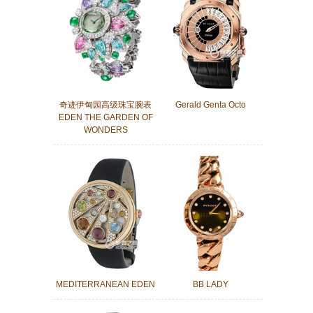
奇迹伊甸园高级珠宝腕表
Gerald Genta Octo
EDEN THE GARDEN OF
WONDERS
MEDITERRANEAN EDEN
BB LADY