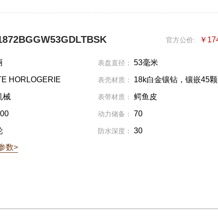
872BGGW53GDLTBSK
￥17
官方公价:
丽
53毫米
表盘直径：
E HORLOGERIE
18k白金镶钻，镶嵌45
表壳材质：
式切割钻石，约重2.81克拉
机械
鳄鱼皮
表带材质：
00
70
动力储备：
轮
30
防水深度：
参数>