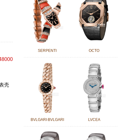
SERPENTI
OCTO
48000
表壳
r-
BVLGARI∙BVLGARI
LVCEA