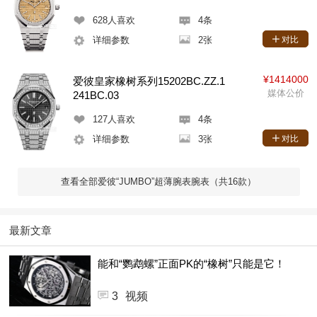
628
人喜欢
4条
详细参数
2张
对比
¥1414000
爱彼皇家橡树系列15202BC.ZZ.1
媒体公价
241BC.03
127
人喜欢
4条
详细参数
3张
对比
查看全部爱彼“JUMBO”超薄腕表腕表（共16款）
最新文章
能和“鹦鹉螺”正面PK的“橡树”只能是它！
3
视频