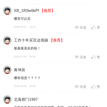
XB_1R0w6kPf
【推荐】
哪里可以买
2026-03-17
14:47
回复
赞
工作十年买百达翡丽
【推荐】
最最最喜欢的啦！
2023-11-06
15:36
回复
赞
蒋坤辰
哪有现货？？？？
2022-10-05
13:00
回复
赞
北落师门1997