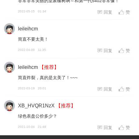
非常非常美丽的皇家橡树啊～和第一代5402非常像！
2022-05-15
01:34
回复
赞
leileihcm
简直不要太美！
2022-04-08
11:35
回复
赞
leileihcm
【推荐】
简直炸裂，真的是太美了！~~~
2022-03-19
20:01
回复
赞
XB_HVQR1NzX
【推荐】
绿色表盘公价多少？
2021-10-04
21:48
回复
赞