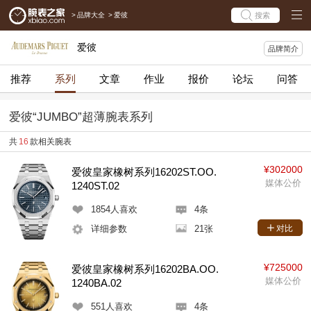
>
品牌大全
>
爱彼
搜索
爱彼
品牌简介
推荐
系列
文章
作业
报价
论坛
问答
爱彼“JUMBO”超薄腕表系列
共
16
款相关腕表
¥302000
爱彼皇家橡树系列16202ST.OO.
媒体公价
1240ST.02
1854
人喜欢
4条
详细参数
21张
对比
¥725000
爱彼皇家橡树系列16202BA.OO.
媒体公价
1240BA.02
551
人喜欢
4条