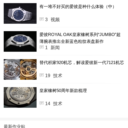
有一堆不好买的爱彼是种什么体验（中）
3
视频
爱彼ROYAL OAK皇家橡树系列“JUMBO”超
薄腕表推出全新蓝色粒纹表盘新作
1
新闻
替代积家920机芯，解读爱彼新一代7121机芯
19
技术
皇家橡树50周年新款梳理
14
技术
最新作业贴