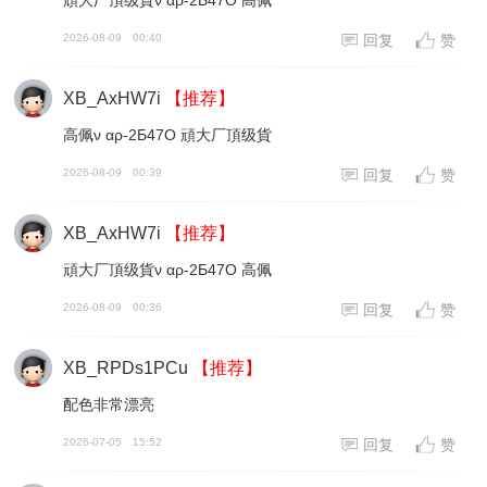
2026-08-09
00:40
回复
赞
XB_AxHW7i
【推荐】
高佩ν αρ-2Б47O 頑大厂頂级貨
2026-08-09
00:39
回复
赞
XB_AxHW7i
【推荐】
頑大厂頂级貨ν αρ-2Б47O 高佩
2026-08-09
00:36
回复
赞
XB_RPDs1PCu
【推荐】
配色非常漂亮
2026-07-05
15:52
回复
赞