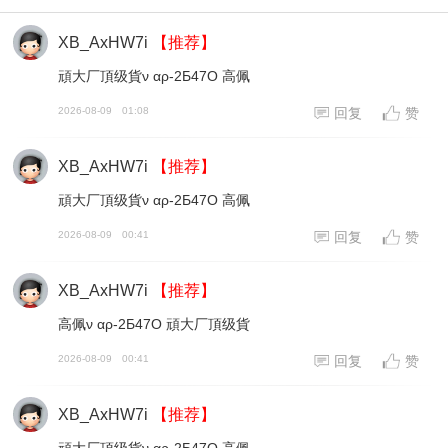
XB_AxHW7i
【推荐】
頑大厂頂级貨ν αρ-2Б47O 高佩
2026-08-09
01:08
回复
赞
XB_AxHW7i
【推荐】
頑大厂頂级貨ν αρ-2Б47O 高佩
2026-08-09
00:41
回复
赞
XB_AxHW7i
【推荐】
高佩ν αρ-2Б47O 頑大厂頂级貨
2026-08-09
00:41
回复
赞
XB_AxHW7i
【推荐】
頑大厂頂级貨ν αρ-2Б47O 高佩