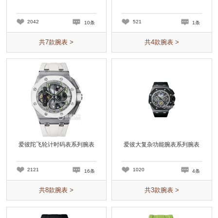
2042
521
10条
1条
共
7
款腕表 >
共
4
款腕表 >
爱彼陀飞轮计时码表系列腕表
爱彼大复杂功能腕表系列腕表
2121
1020
16条
4条
共
8
款腕表 >
共
3
款腕表 >