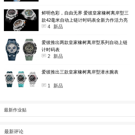
鲜明色彩，自由无界 爱彼皇家橡树离岸型三
款42毫米自动上链计时码表全新力作活力亮
4
新品
相
爱彼推出两款皇家橡树离岸型系列自动上链
计时码表
2
新品
爱彼推出三款皇家橡树离岸型潜水腕表
1
新品
最新作业贴
最新评论