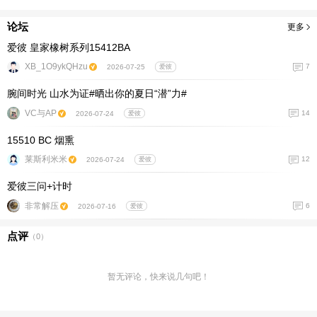
论坛
更多
爱彼 皇家橡树系列15412BA
XB_1O9ykQHzu
7
2026-07-25
爱彼
腕间时光 山水为证#晒出你的夏日“潜”力#
VC与AP
14
2026-07-24
爱彼
15510 BC 烟熏
莱斯利米米
12
2026-07-24
爱彼
爱彼三问+计时
非常解压
6
2026-07-16
爱彼
点评
（
0
）
暂无评论，快来说几句吧！