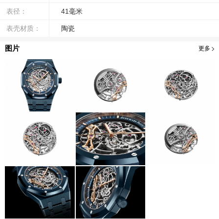
表径：
41毫米
表壳材质：
陶瓷
图片
更多