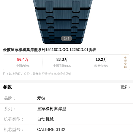
1
/
2
爱彼皇家橡树离岸型系列15416CD.OO.1225CD.01腕表
查
86.4万
83.3万
10.2万
看
全
中国内地¥
中国香港HK$
欧洲售价€
部
注：以上为官方公价，最终售价请咨询当地经销店铺
参数
更多
品牌：
爱彼
系列：
皇家橡树离岸型
机芯类型：
自动机械
机芯型号：
CALIBRE 3132