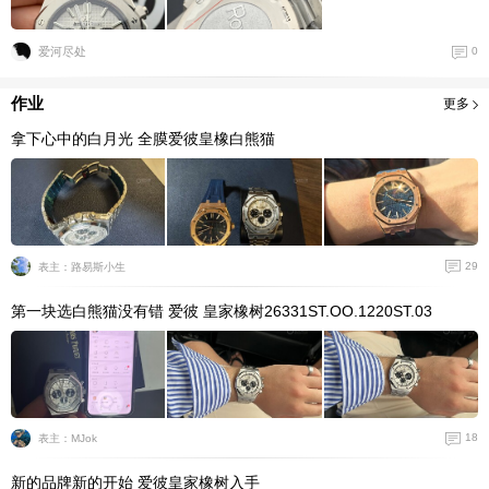
爱河尽处
0
作业
更多
拿下心中的白月光 全膜爱彼皇橡白熊猫
29
表主：路易斯小生
第一块选白熊猫没有错 爱彼 皇家橡树26331ST.OO.1220ST.03
18
表主：MJok
新的品牌新的开始 爱彼皇家橡树入手