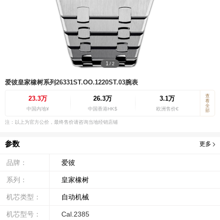
1
/
2
爱彼皇家橡树系列26331ST.OO.1220ST.03腕表
查
23.3万
26.3万
3.1万
看
全
中国内地¥
中国香港HK$
欧洲售价€
部
注：以上为官方公价，最终售价请咨询当地经销店铺
参数
更多
品牌：
爱彼
系列：
皇家橡树
机芯类型：
自动机械
机芯型号：
Cal.2385