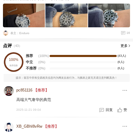
16
表主：Enduro
点评
更多
（
43
）
推荐
(100%)
(43人)
100%
中立
(0%)
(0人)
推荐指数
不推荐
(0%)
(0人)
提示：留言中所有交易相关信息均为网友自发行为，与腕表之家无关请注意判断真伪！
pc851116
【推荐】
高端大气奢华的典范
回复
赞
2025-11-21 09:04
XB_GBhI8vRw
【推荐】