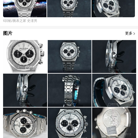
6
回帖
/腕表之家
史谨男
图片
更多