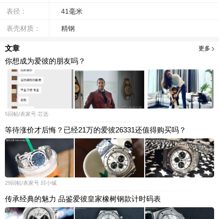
表径：
41毫米
表壳材质：
精钢
文章
更多
你想成为爱彼的朋友吗？
5
回帖
/表家号
芯选
等待涨价才后悔？已经21万的爱彼26331还值得购买吗？
29
回帖
/表家号
邱小铖
传承经典的魅力 品鉴爱彼皇家橡树钢款计时码表