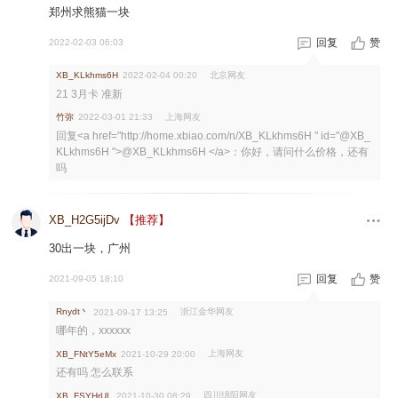
郑州求熊猫一块
回复
赞
2022-02-03 06:03
北京网友
XB_KLkhms6H
2022-02-04 00:20
21 3月卡 准新
竹弥
上海网友
2022-03-01 21:33
回复<a href="http://home.xbiao.com/n/XB_KLkhms6H " id="@XB_
KLkhms6H ">@XB_KLkhms6H </a>：你好，请问什么价格，还有
吗
XB_H2G5ijDv
【推荐】
30出一块，广州
回复
赞
2021-09-05 18:10
Rnydt丶
浙江金华网友
2021-09-17 13:25
哪年的，xxxxxx
上海网友
XB_FNtY5eMx
2021-10-29 20:00
还有吗 怎么联系
四川绵阳网友
XB_FSYHrUL
2021-10-30 08:29