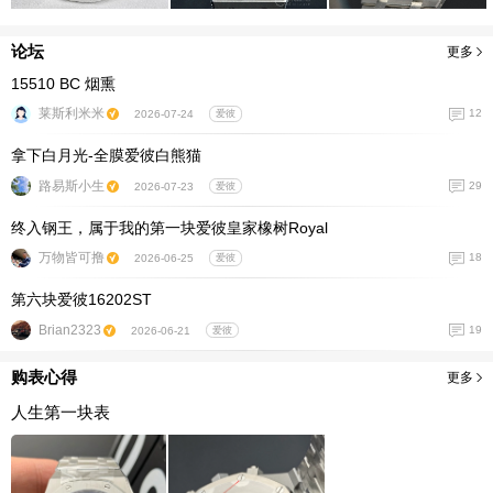
论坛
更多
15510 BC 烟熏
莱斯利米米
12
2026-07-24
爱彼
拿下白月光-全膜爱彼白熊猫
路易斯小生
29
2026-07-23
爱彼
终入钢王，属于我的第一块爱彼皇家橡树Royal
万物皆可撸
18
2026-06-25
爱彼
第六块爱彼16202ST
Brian2323
19
2026-06-21
爱彼
购表心得
更多
人生第一块表