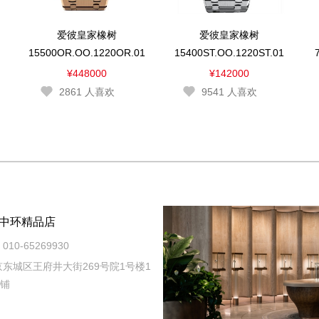
爱彼皇家橡树
爱彼皇家橡树
15500OR.OO.1220OR.01
15400ST.OO.1220ST.01
¥448000
¥142000
2861
人喜欢
9541
人喜欢
中环精品店
010-65269930
东城区王府井大街269号院1号楼1
商铺