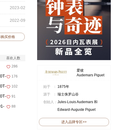
2023-02
2022-09
布购买价格
喜欢人数
286
爱彼
Audemars Piguet
T-
176
T-
102
始于 ：
1875年
源于 ：
瑞士侏罗山谷
T-
91
创始人：
Jules-Louis Audemars 和
1-
88
Edward-Auguste Piguet
进入品牌专区>>