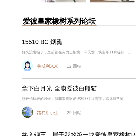
爱彼皇家橡树系列论坛
15510 BC 烟熏
好久没发帖了，之前都在劳力士板块，今天发一块去年11月提的一...
莱斯利米米
12
回帖
拿下白月光-全膜爱彼白熊猫
刚开始玩表的时候，就非常喜欢爱彼26331白熊猫，感觉非常帅...
路易斯小生
29
回帖
终入钢王，属于我的第一块爱彼皇家橡树Roy