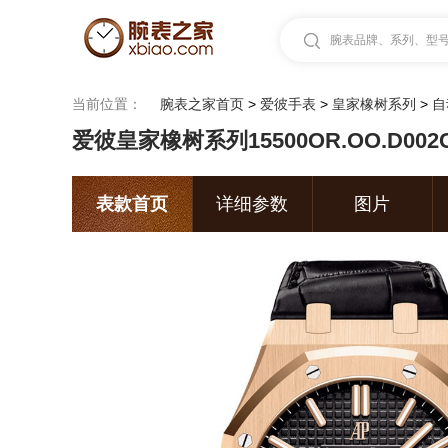
腕表品牌、系列、型号.
当前位置：
腕表之家首页
>
爱彼手表
>
皇家橡树系列
>
自
爱彼皇家橡树系列15500OR.OO.D002
表款首页
详细参数
图片