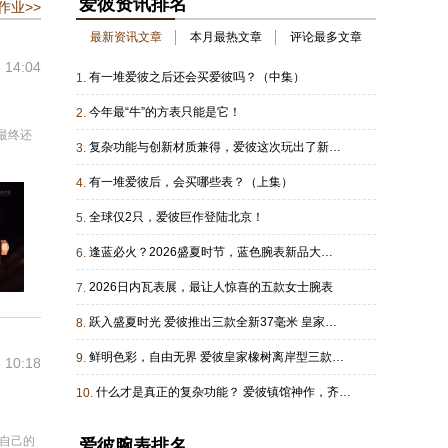
爱彼资讯排名
作业>>
最新资讯文章
本月最热文章
评论最多文章
 14:04
有一堆爱彼之后还会买爱彼吗？（中集）
1.
今年最“牛”的方表只能是它！
2.
最终还
复杂功能与创新材质兼得，爱彼这次玩出了新花样
3.
有一堆爱彼后，会买哪些表？（上集）
4.
全球仅2只，爱彼巨作登陆北京！
5.
逢蓝必火？2026盛夏时节，蓝色腕表新品大集合！
6.
2026日内瓦表展，最让人惊喜的五款女士腕表
7.
跃入盛夏时光 爱彼推出三款全新37毫米 皇家橡树离岸型自动上链计时码表
8.
鲜明色彩，自由无界 爱彼皇家橡树离岸型三款42毫米自动上链计时码表全新力作活力亮相
9.
 10:18
什么才是真正的复杂功能？ 爱彼镇馆神作，齐聚北京！
10.
给自己的
爱彼腕表排名