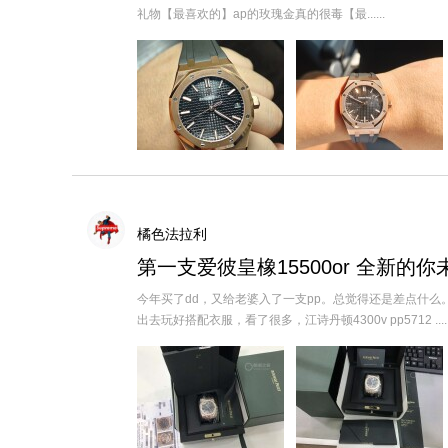
礼物【最喜欢的】ap的玫瑰金真的很毒【最......
橘色法拉利
第一支爱彼皇橡15500or 全新的
今年买了dd，又给老婆入了一支pp。总觉得还是差点什
出去玩好搭配衣服，看了很多，江诗丹顿4300v pp5712 .....