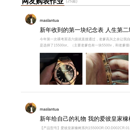
网友购表作业
(25篇)
maslantua
新年收到的第一块纪念表 人生第二
今年第一次裸考英语六级就直接通过，老爹高兴之余让我自
是选择了15500or。（主要老爹也有一块5500v，和老爹撞表太.
maslantua
新年给自己的礼物 我的爱彼皇家橡
【产品型号】爱彼皇家橡树系列15500OR.OO.D002CR