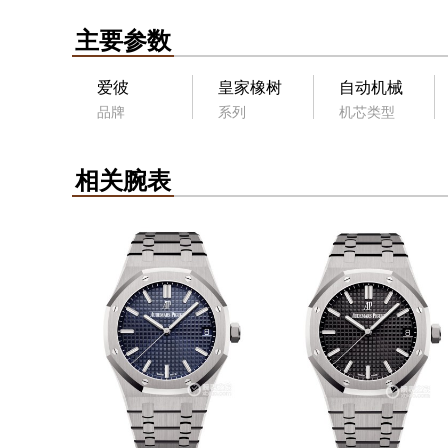
主要参数
爱彼
皇家橡树
自动机械
品牌
系列
机芯类型
相关腕表