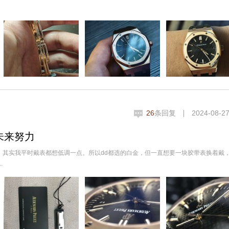
26
条回复
2024-08-27
你未来努力
么。其实我平时戴表都想低调一点。所以dd都选的白金，但一直想要一块胶带表换着戴
.