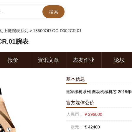
..
动上链腕表系列
>
15500OR.OO.D002CR.01
CR.01腕表
报价
资讯文章
表友作业
论坛
基本信息
皇家橡树系列 自动机械机芯 2019年
官方媒体公价
人民币：
¥ 296000
欧元：
€ 42400