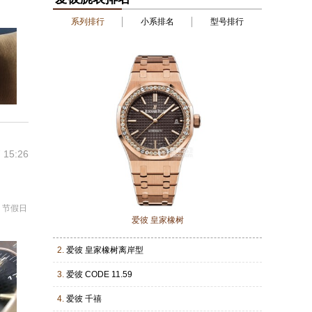
系列排行
小系排名
型号排行
 15:26
，节假日
爱彼 皇家橡树
2.
爱彼 皇家橡树离岸型
3.
爱彼 CODE 11.59
4.
爱彼 千禧