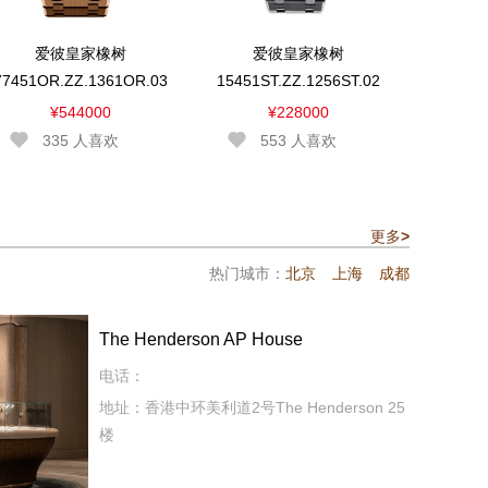
爱彼皇家橡树
爱彼皇家橡树
77451OR.ZZ.1361OR.03
15451ST.ZZ.1256ST.02
¥544000
¥228000
335
人喜欢
553
人喜欢
更多
>
热门城市：
北京
上海
成都
The Henderson AP House
电话：
地址：香港中环美利道2号The Henderson 25
楼