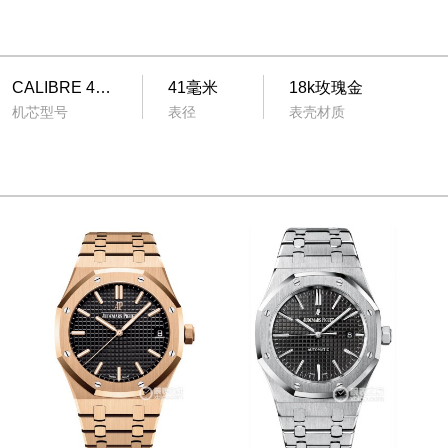
CALIBRE 4302
41毫米
18k玫瑰金
机芯型号
表径
表壳材质