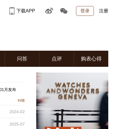
下载APP
登录
注册
问答
点评
购表心得
01月发布
纠错
2024-02
2025-07