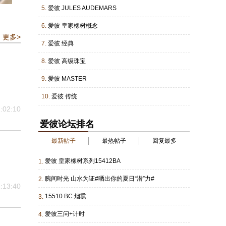
5.
爱彼 JULES AUDEMARS
6.
爱彼 皇家橡树概念
更多>
7.
爱彼 经典
8.
爱彼 高级珠宝
9.
爱彼 MASTER
10.
爱彼 传统
:02:10
爱彼论坛排名
最新帖子
最热帖子
回复最多
爱彼 皇家橡树系列15412BA
1.
腕间时光 山水为证#晒出你的夏日“潜”力#
2.
:13:40
15510 BC 烟熏
3.
爱彼三问+计时
4.