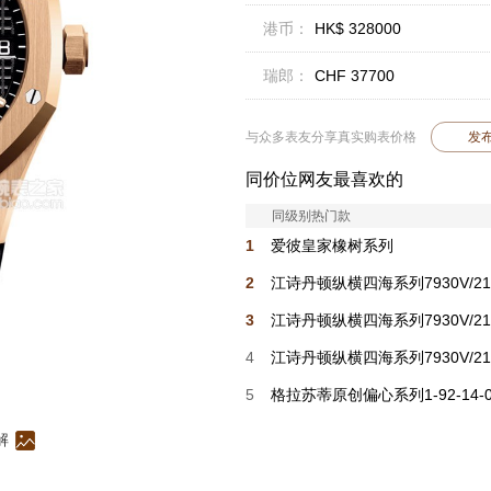
港币：
HK$ 328000
瑞郎：
CHF 37700
与众多表友分享真实购表价格
发
同价位网友最喜欢的
同级别热门款
1
爱彼皇家橡树系列
26450ST.OO.1356ST.01-B
2
江诗丹顿纵横四海系列7930V/210
H074
3
江诗丹顿纵横四海系列7930V/210
H075
4
江诗丹顿纵横四海系列7930V/210
H073
5
格拉苏蒂原创偏心系列1-92-14-0
03-61
解