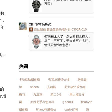
系我！
马数
佳，
XB_NWT9qRgO
0年
百达翡丽 超级复杂功能时计 6300A-010
47表径太大了，怎么看都觉得大，
算了，不买了，千金难买心头好，
勉强买也没啥意思！
条，
热词
卡地亚钻戒价格
蒂芙尼戒指价格
胸针品
牌
sheen
光动能
周大福钻戒价格
的
梅花
力洛克
精工5号
周大福官方
合指
网
罗西尼手表怎么样
g shock
tiffany钻
戒价格
tiffany钻戒报价
casio官网
海