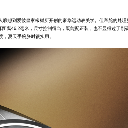
人联想到
爱彼
皇家橡树所开创的豪华运动表美学。但帝舵的处理
耳距离46.2毫米，尺寸控制得当，既能配正装，也不显得过于刚
调长度，夏天手腕胀时很实用。