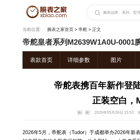
腕表品牌、系列、型号.
当前位置:
腕表之家首页
>
帝舵
>
正文
帝舵皇者系列M2639W1A0U-0001
表款首页
详细参数
图片
帝舵表携百年新作登陆成
正装空白，M
2026年05月26日 15:53
2026年5月，
帝舵表
（
Tudor
）于成都举办2026年新