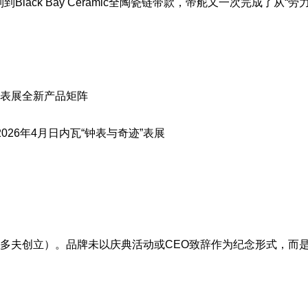
ack Bay Ceramic全陶瓷链带款，
帝舵
又一次完成了从“
劳
瓦表展全新产品矩阵
026年4月日内瓦“钟表与奇迹”表展
威尔斯多夫创立）。品牌未以庆典活动或CEO致辞作为纪念形式，而