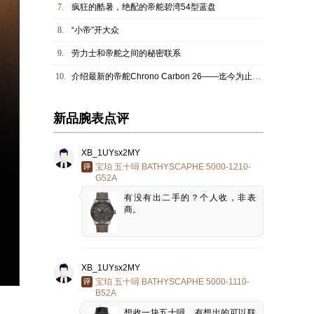
7.
疯狂的酷暑，绝配的帝舵碧湾54型蓝盘
8.
“小帝”开大众
9.
劳力士和帝舵之间的秘密联系
10.
介绍最新的帝舵Chrono Carbon 26——迄今为止最好的一款
新品腕表点评
XB_1UYsx2MY
宝珀 五十噚 BATHYSCAPHE 5000-1210-
G52A
有没有出二手的？个人收，非表
商。
XB_1UYsx2MY
宝珀 五十噚 BATHYSCAPHE 5000-1110-
B52A
想收一块五十噚，有想出的可以联