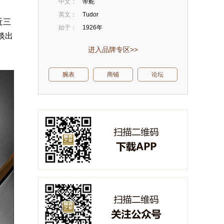
中文：
帝舵
英文：
Tudor
近三
始于：
1926年
淡出
进入品牌专区>>
腕表
商铺
论坛