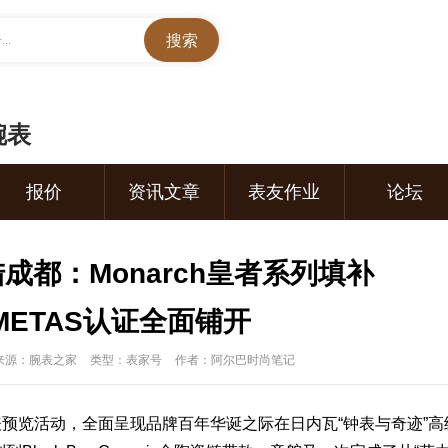
..
腕表
报价
资讯文章
表友作业
论坛
都：Monarch皇者系列填补
ETAS认证全面铺开
来源：腕表之家
类型：表家号
作者：阿尔巴时尚笔记
表
预览活动，全面呈现品牌百年华诞之际在日内瓦“
钟表与奇迹
”高