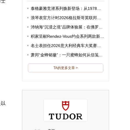
力士
泰格豪雅竞潜系列焕新登场：从1978年的深海，到2026年的太阳能日常
浪琴表官方计时2026格拉斯哥英联邦运动会：64年，高科技计时不离场
沛纳海“沉浸之境”品牌体验展：在佛罗伦萨的地下水宫，重新发现时间的另一种刻度
积家呈献Rendez-Vous约会系列两款新品：当高级珠宝的璀璨与日常极简的从容，在腕间形成两种女性气质的对话
名士表担任2026意大利经典车大奖赛官方计时：当近两百年的制表传承，遇见法拉利的黄金十年
萧邦“金蜂铭徽”：一只蜜蜂如何从信笺图案变成制表哲学
TA的更多文章 >
是以