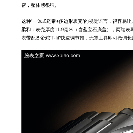
密，整体感很强。
这种“一体式链带+多边形表壳”的视觉语言，很容易让
柔和：表壳厚度11.9毫米（含蓝宝石底盖），两端表
表带配备帝舵“T-fit”快速调节扣，无需工具即可微