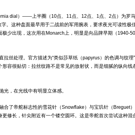
ornia dial）——上半圈（10点、11点、12点、1点、2点）为罗
伯数字。这种盘面最早用于二战前的军用腕表，要求夜光可读性极
出现，这次用在Monarch上，明显是向品牌早期（1940-5
评
直拉丝处理。官方描述为“类似莎草纸（papyrus）的色调与纹理”
个形容很贴切：拉丝纹路不是常见的放射状，而是细腻的纵向线
面抛光，在光线中有明显立体感。
状融合了
帝舵标志
性的雪花针（Snowflake）与
宝玑
针（
Breguet
）
身更修长，针尖附近有一个镂空圆环。这是帝舵首次尝试这种混