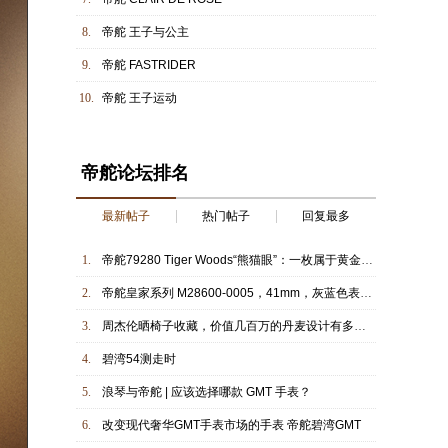
8.
帝舵 王子与公主
9.
帝舵 FASTRIDER
10.
帝舵 王子运动
帝舵论坛排名
最新帖子
热门帖子
回复最多
1.
帝舵79280 Tiger Woods“熊猫眼”：一枚属于黄金年代的经典计时码表
2.
帝舵皇家系列 M28600-0005，41mm，灰蓝色表盘，自动机械机芯（T60
3.
周杰伦晒椅子收藏，价值几百万的丹麦设计有多绝？
4.
碧湾54测走时
5.
浪琴与帝舵 | 应该选择哪款 GMT 手表？
6.
改变现代奢华GMT手表市场的手表 帝舵碧湾GMT