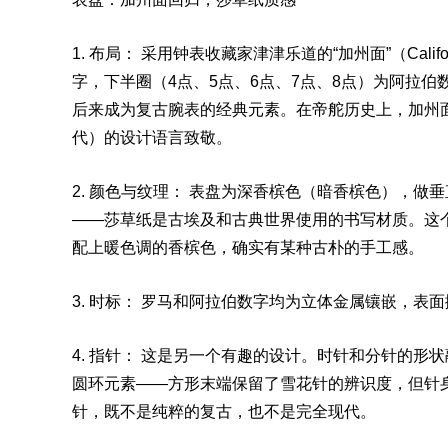
1. 布局： 采用钟表收藏家津津乐道的“加州面”（Calif
字，下半圈（4点、5点、6点、7点、8点）为阿拉
后来成为复古腕表的经典元素。在帝舵历史上，加州面极少
代）的设计语言致敬。
2. 颜色与纹理： 表盘为深香槟色（暗香槟色），做垂
——莎草纸是古埃及和古典世界使用的书写材质。这
配上暖色调的香槟色，确实有某种古朴的手工感。
3. 时标： 罗马和阿拉伯数字均为立体金属镶嵌，表
4. 指针： 这是另一个有趣的设计。时针和分针的形
圆环元素——方形末端保留了雪花针的辨识度，但针
针，既不是纯粹的复古，也不是完全现代。