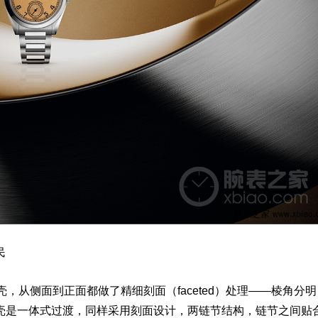
民
壳
，从侧面到正面都做了精细刻面（faceted）处理——棱角分明
壳是一体式过渡，同样采用刻面设计，两链节结构，链节之间贴