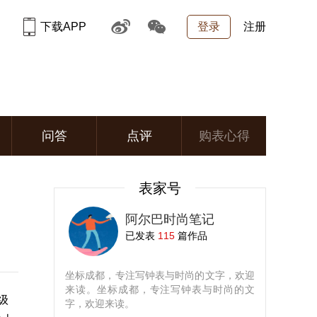
下载APP
登录
注册
问答
点评
购表心得
表家号
阿尔巴时尚笔记
已发表
115
篇作品
坐标成都，专注写钟表与时尚的文字，欢迎
来读。坐标成都，专注写钟表与时尚的文
级
字，欢迎来读。