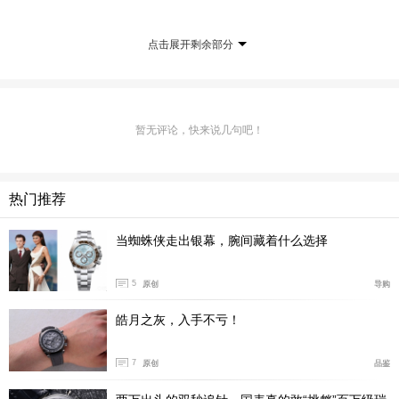
爱彼相较于很多其它顶级品牌，创建年份较晚，为18
75年。不过，爱彼却是少有的一直坚持家族经营的品牌，
点击展开剩余部分
其家族经营年头至今长达140多年。这是其它品牌望尘莫
及的。
在越来越多集团操纵的情况下，爱彼这种长期坚持家
暂无评论，快来说几句吧！
族经营，且出品手表无论复杂还是工艺，甚至设计均顶级
的品牌，绝对值得尊重。放在榜单第二位，亦无任何问
题。
热门推荐
朗格 A.lange&Sohne
当蜘蛛侠走出银幕，腕间藏着什么选择
5
原创
导购
皓月之灰，入手不亏！
7
原创
品鉴