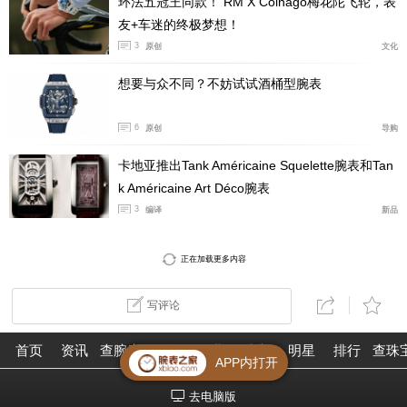
环法五冠王同款！ RM X Colnago梅花陀飞轮，表
友+车迷的终极梦想！
江诗丹顿 Vacheron Constantin
3
原创
文化
想要与众不同？不妨试试酒桶型腕表
6
原创
导购
卡地亚推出Tank Américaine Squelette腕表和Tan
k Américaine Art Déco腕表
3
编译
新品
正在加载更多内容
写评论
自1755年开始，江诗丹顿就从未停止过生产，且一直
首页
资讯
查腕表
论坛
作业
珠宝
明星
排行
查珠
保持着不错的出品和销售业绩。不过，江诗丹顿也有令人
APP内打开
诟病的地方。无论其历史还是当今，江诗丹顿都是一家将
去电脑版