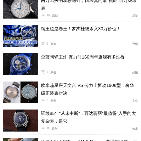
两万出头的双秒追针，国表真的敢“挑衅”百万级瑞
表
10
原创
品鉴
钢王也是卷王！罗杰杜彼杀入30万价位！
6
原创
视频
朗格代表着德国制表业的历史。朗格创始人费尔迪南
多.阿道夫.朗格，是德国制表的奠基人，为德国制表发展
全蓝陶瓷王炸 真力时160周年旗舰有多难得
做出了杰出的贡献。不幸的是，由于战争的原因，整个德
国制表被炮火所毁，朗格也就此消亡。二战后的德国制表
7
原创
品鉴
被充为国营表厂，仅生产平民手表，且不外供。直到1990
欧米茄星座天文台 VS 劳力士恒动1908型：奢华
年，柏林墙推到之后，德国表才重见天日，朗格也涅槃重
级正装表对决
生。
6
原创
文化
重生后的朗格得到瑞士制表业的大力支持，一跃成为
延续85年“从未中断”，百达翡丽“最值得”入手的大
匹敌百达翡丽的顶级手表品牌。但由于其较晚及长达半个
复杂表，是它
11
世纪的断代史。历史的辉煌及当今的技艺，也只得位居第
原创
技术
三位。