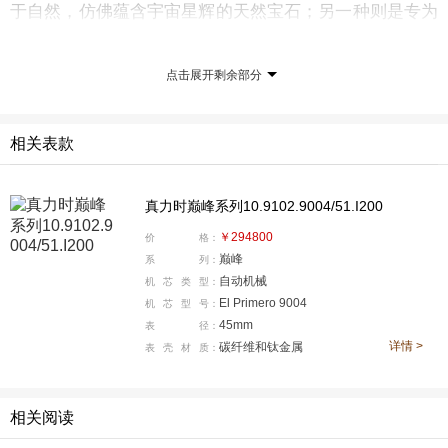
于自然，仿佛蕴含宇宙星辉的天然宝石；另一种则是专为
卓越性能与耐受而生的前沿材料。45毫米直径表壳融合碳
纤维与钛金属元素，质地轻盈，坚固耐用，与DEFY巅峰
点击展开剩余部分
系列Extreme 腕表大胆明快的结构设计相得益彰。哑光质
感表壳吸收光线而非反射光芒，凸显其建筑般的几何美
相关表款
感，于腕间流露低调内敛的气质。
真力时巅峰系列10.9102.9004/51.I200
￥294800
价
格：
巅峰
系
列：
自动机械
机
芯
类
型：
El Primero 9004
机
芯
型
号：
45mm
表
径：
详情 >
碳纤维和钛金属
表
壳
材
质：
相关阅读
镂空表盘之上，青金石计时盘以深郁的寰宇蓝色呈现迷人