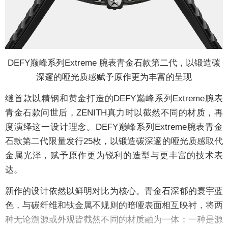
DEFY巅峰系列Extreme 腕表青金石款第二代，以锻造碳
深邃的哑光质感赋予原作更为丰富的呈现
继首款以精钢和黄金打造的DEFY巅峰系列Extreme腕表
青金石款问世后，ZENITH真力时以截然不同的材质，再
度演绎这一设计理念。DEFY巅峰系列Extreme腕表青金
石款第二代限量发行25枚，以锻造碳深邃的哑光质感取代
金属光泽，赋予原作更为锐利的造型与更丰富的技术表
达。
新作的设计依然以鲜明对比为核心。青金石深郁的寰宇蓝
色，与碳纤维和钛金属不规则的暗哑表面相互映衬，将两
种无论溯源或外观皆截然不同的材质融为一体：一种是源