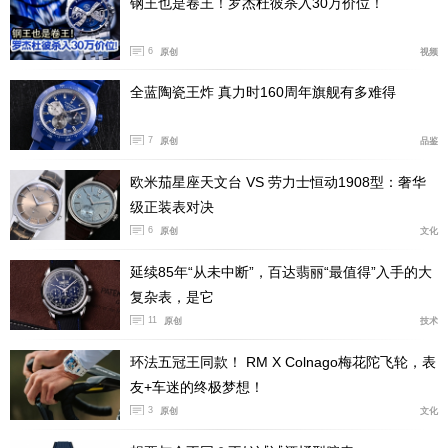
钢王也是卷王！罗杰杜彼杀入30万价位！
6
原创
视频
全蓝陶瓷王炸 真力时160周年旗舰有多难得
7
原创
品鉴
欧米茄星座天文台 VS 劳力士恒动1908型：奢华
级正装表对决
6
原创
文化
DEFY巅峰系列Extreme腕表青金石款第二代配备表带快
延续85年“从未中断”，百达翡丽“最值得”入手的大
拆系统，不同风格自如切换
复杂表，是它
11
原创
技术
DEFY巅峰系列Extreme 腕表青金石款第二代配备一条黑
色橡胶表带，搭配折叠式表扣，随附一条黑色魔术贴表
环法五冠王同款！ RM X Colnago梅花陀飞轮，表
带。两条表带均可通过与表背融为一体的DEFY巅峰系列
友+车迷的终极梦想！
Extreme腕表表带快拆系统轻松更换。
3
原创
文化