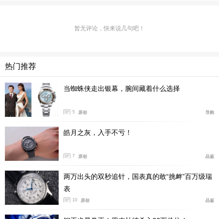
暂无评论，快来说几句吧！
热门推荐
DEFY巅峰系列Extreme 腕表青金石款第二代搭载El Prim
当蜘蛛侠走出银幕，腕间藏着什么选择
ero 9004型机芯，可精准测量至1/100秒
5
原创
导购
腕表内部搭载El Primero 9004型机芯，配备两组相互独立
的擒纵系统：一组以5赫兹（36,000次/小时）振频运行，
皓月之灰，入手不亏！
负责基础走时；另一组则以50赫兹（360,000次/小时）振
7
原创
品鉴
频运行，专用于计时功能。此双擒纵系统令机芯得以精准
测量至1/100秒，在为时间模块提供50小时动力储存的同
两万出头的双秒追针，国表真的敢“挑衅”百万级瑞
时，亦为计时功能提供50分钟动力储存。透过蓝宝石水晶
表
表背，经过缎面打磨处理的标志性星形摆陀跃然眼前。
10
原创
品鉴