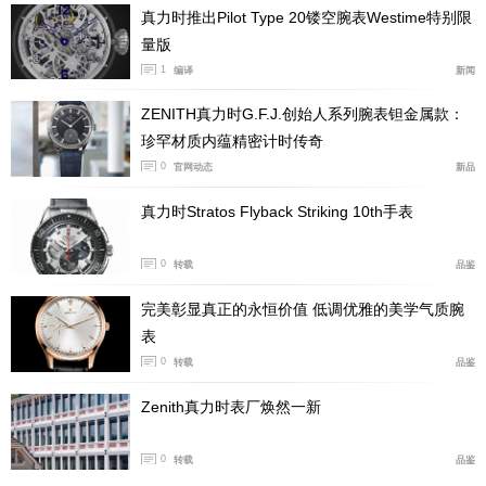
真力时推出Pilot Type 20镂空腕表Westime特别限
魅力
量版
1
编译
新闻
青金石计时盘镶嵌于镂空结构的表盘之中，以盎然色彩呈
现深邃美感，于视觉上营造别具一格的魅力。天然青金石
ZENITH真力时G.F.J.创始人系列腕表钽金属款：
内含金色黄铁矿微粒，随光线角度流转折射出细腻金光，
珍罕材质内蕴精密计时传奇
与腕表深色基调相映成趣。镀金镶贴时标涂覆Super-Lumi
0
官网动态
新品
Nova超级夜光物料，在不失整体视觉平衡和谐的同时，
真力时Stratos Flyback Striking 10th手表
确保不同光照环境下皆可清晰辨读。表盘布局以中央时针
与分针为核心，9时位置设小秒盘，3时位置设30分钟计时
0
转载
品鉴
盘，6时位置设60秒计时盘，12时位置为计时动力储存显
完美彰显真正的永恒价值 低调优雅的美学气质腕
示。中央计时秒针每秒在表盘上旋转一圈，以清晰易辨的
表
方式显示1/100秒。
0
转载
品鉴
Zenith真力时表厂焕然一新
0
转载
品鉴