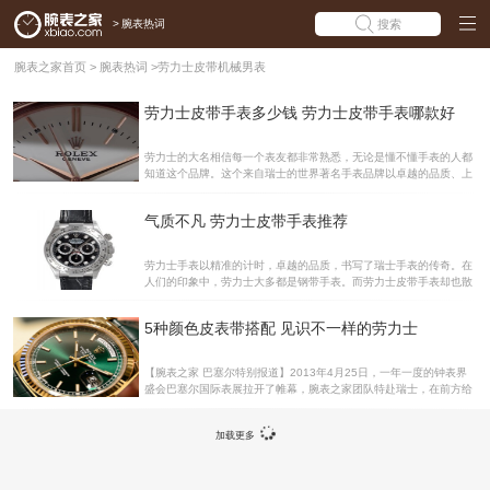
>
腕表热词
搜索
腕表之家首页
>
腕表热词
>
劳力士皮带机械男表
劳力士皮带手表多少钱 劳力士皮带手表哪款好
劳力士的大名相信每一个表友都非常熟悉，无论是懂不懂手表的人都
知道这个品牌。这个来自瑞士的世界著名手表品牌以卓越的品质、上
乘的机芯、舒适的服务闻名于全球。劳力士手表的表带有皮带和钢带
两种，皮带手表不仅休闲时尚佩戴舒适。因此受到不少人的喜爱。今
气质不凡 劳力士皮带手表推荐
天腕表之家就为大家介绍劳力士皮带手表多少钱，劳力士皮带手表哪
款好。 劳力士皮带手表的均价确实要比劳力士金属表带价格要高一
些，而且劳力士皮带手表的款式也相对较少。劳力士皮带手表主要是
劳力士手表以精准的计时，卓越的品质，书写了瑞士手表的传奇。在
由真皮和鳄鱼皮制成的表带，其品质上乘，美观优雅。劳力士皮带手
人们的印象中，劳力士大多都是钢带手表。而劳力士皮带手表却也散
表万表价格从11W左右到20W左右不等。 劳力士 宇宙计型迪通拿 11
发出不凡的气质。下面腕表之家就为大家推荐三款劳力士皮带手表
6515LN-L(FC)咖啡色 公价：227500
吧。劳力士 蚝式恒动系列 116519-L-8DI 黑石腕表国内公价：22420
5种颜色皮表带搭配 见识不一样的劳力士
0RMB腕表系列：蚝式恒动系列腕表直径：40mm机芯类型：自动机
械机芯表壳材质：精钢镀18K白金防水深度：100m 这款劳力士手表
表壳镀有18K白金，表壳表径为40mm，大方典雅，黑色的表盘，8个
【腕表之家 巴塞尔特别报道】2013年4月25日，一年一度的钟表界
钻石时标与12时劳力士王冠LOGO，优雅记录每分每秒的奢华时光。
盛会巴塞尔国际表展拉开了帷幕，腕表之家团队特赴瑞士，在前方给
搭配黑色鳄鱼表带，为腕表增添精致时尚气息。劳力士蚝式恒动系列
大家第一时间带来展会报道，第一时间送上各大品牌新表美图。下面
116519 机械男
给大家带来巴塞尔新品，劳力士星期日志型腕表实拍，喜欢劳力士的
加载更多
朋友可以先睹为快。 在2013年巴塞尔世界钟表珠宝博览会，劳力士
隆重推出新款18 ct黄金、白色黄金或永恒玫瑰金蚝式恒动星期日历型
腕表，配有色彩丰富的豪华真皮表带和相应的表面。1956年问世的星
期日历型腕表是卓越和尊贵的象征，一直只用金或铂金这两种贵金属