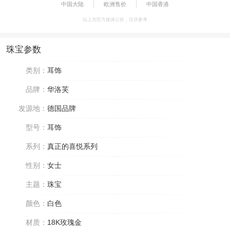
中国大陆
欧洲售价
中国香港
以上为官方媒体公价，仅供参考
珠宝参数
类别：
耳饰
品牌：
华洛芙
发源地：
德国品牌
型号：
耳饰
系列：
真正的喜悦系列
性别：
女士
主题：
珠宝
颜色：
白色
材质：
18K玫瑰金