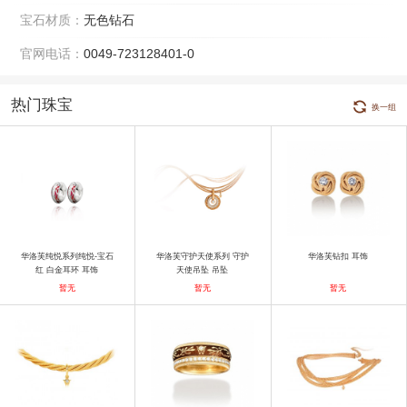
宝石材质：
无色钻石
官网电话：
0049-723128401-0
热门珠宝
换一组
华洛芙纯悦系列纯悦-宝石
华洛芙守护天使系列 守护
华洛芙钻扣 耳饰
红 白金耳环 耳饰
天使吊坠 吊坠
暂无
暂无
暂无