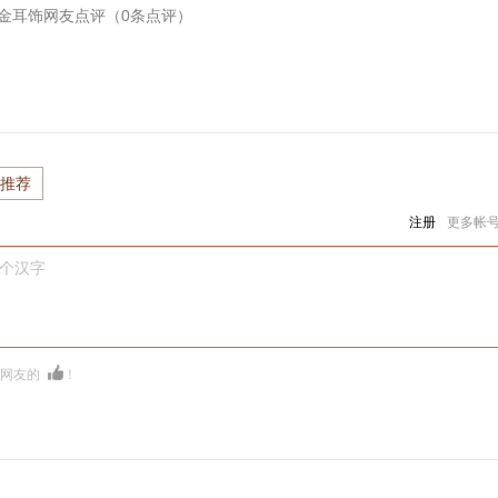
K黄金耳饰
网友点评（
0
条点评）
推荐
注册
更多帐
0个汉字
多网友的
！