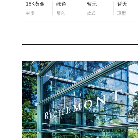
18K黄金
绿色
暂无
暂无
材质
颜色
款式
琢型