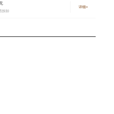
无
详细>
否拆卸