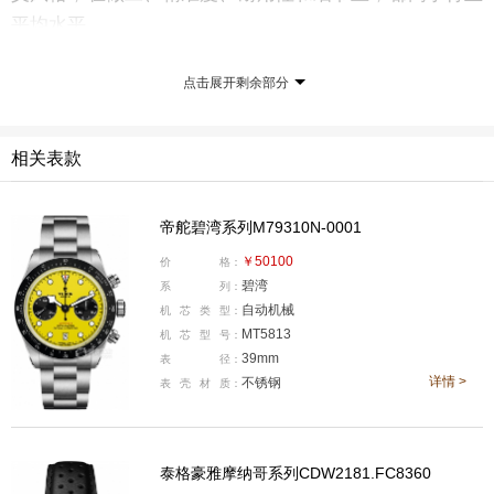
平均水平。
泰格豪雅摩纳哥系列CDW2181.FC8360
点击展开剩余部分
相关表款
帝舵碧湾系列M79310N-0001
￥50100
价
格：
碧湾
系
列：
自动机械
机
芯
类
型：
MT5813
机
芯
型
号：
39mm
表
径：
详情 >
不锈钢
表
壳
材
质：
产品型号:CDW2181.FC8360
国内公价:￥74000
腕表直径:39毫米
泰格豪雅摩纳哥系列CDW2181.FC8360
表壳厚度:13.9毫米