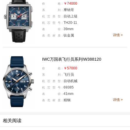
￥74000
价
格：
机芯类型:自动上链
摩纳哥
系
列：
机芯型号:TH20-11
自动上链
机
芯
类
型：
TH20-11
表壳材质:钛金属
机
芯
型
号：
39mm
表
径：
防水深度:100米
详情 >
钛金属
表
壳
材
质：
表款详情：
https://www.xbiao.com/heuer/105479/
腕表点评：
说到计时表，泰格豪雅摩纳哥绝系列对是经典
IWC万国表飞行员系列IW388120
中的经典。它最大的特点就是方形表壳，在如今以圆形表
壳为主的腕表市场中，摩纳哥一直保持着自己的设计风
￥57000
价
格：
飞行员
系
列：
格，辨识度非常高。这款腕表延续了系列标志性的方形外
自动机械
机
芯
类
型：
观，39毫米表径搭配13.9毫米厚度，保留了运动计时表应
69385
机
芯
型
号：
有的存在感。蓝色表盘搭配黑色小牛皮表带，是摩纳哥系
41mm
表
径：
详情 >
列最经典的配色之一，非常有赛车文化的运动气息。表
精钢
表
壳
材
质：
壳、表圈以及表扣均采用钛金属材质，重量更轻，佩戴舒
适度也更高。机芯搭载的是TH20-11自动上链机芯，振频
相关阅读
28800次/小时，动力储备提升到了80小时。除了计时功能