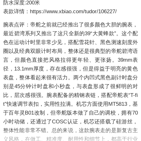
防水深度:200米
表款详情：
https://www.xbiao.com/tudor/106227/
腕表点评：
帝舵之前就已经推出了很多颜色大胆的腕表，
最近碧湾系列又推出了这只全新的39“大黄蜂款”。这个配
色在运动计时里非常少见，搭配雪花针、黑色测速刻度外
圈以及经典双眼计时布局，整体还是很典型的帝舵碧湾语
言，但颜色直接把风格拉得更年轻、更张扬。39mm表
径，13.1mm厚度，存在感很强，但是得益于明亮的黄色
表盘，整体看起来很有活力。两个内凹式黑色副计时盘分
别是45分钟计时盘和小秒盘，与表盘形成了很鲜明的对
比，层次感很强。腕表配备的精钢表链，搭配帝舵表“T-fi
t”快速调节表扣，实用性拉满。机芯方面使用MT5813，基
于百年灵B01改制，但帝舵版本做了自己的调校，拥有70
小时动储，还通过了COSC认证，机芯还搭载了硅游丝，
整体性能非常不错。总的来说，这款腕表走的是新复古主
义风格，在做工、精准度、耐用性和细节上，都高于行业