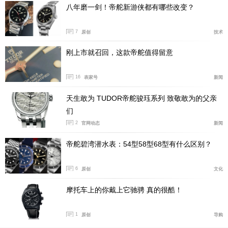
之外，还配备日期显示，100米防水也足以满足日常生活
八年磨一剑！帝舵新游侠都有哪些改变？
中的各种使用场景。整体来看，这款摩纳哥凭借几十年来
7
原创
技术
积累下来的经典设计，以及不断升级的材质和机芯性能，
让它始终保持着很高的人气。如果你想买一只与众不同，
刚上市就召回，这款帝舵值得留意
同时又拥有深厚赛车文化背景的计时腕表，那摩纳哥无疑
是非常好的选择。
16
表家号
新闻
IWC万国表飞行员系列IW388120
天生敢为 TUDOR帝舵骏珏系列 致敬敢为的父亲
们
2
官网动态
新闻
帝舵碧湾潜水表：54型58型68型有什么区别？
6
原创
文化
摩托车上的你戴上它驰骋 真的很酷！
1
原创
导购