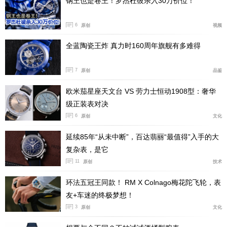
钢王也是卷王！罗杰杜彼杀入30万价位！
呈现细微变化，搭配镀金指针，让整块腕表的观感更加华
6
原创
视频
丽。搭配蓝色橡胶表带，进一步强化了实用属性。背面采
用背透设计，运用罩染工艺，呈现通透淡蓝色调，上面还
全蓝陶瓷王炸 真力时160周年旗舰有多难得
装饰有小王子形象，周围环绕着两颗星星和一个月亮，非
常可爱。内部搭载万国自产的69385机芯，振频28800次
7
原创
品鉴
每小时，机芯采用经典导柱轮设计，拥有46小时动储。如
欧米茄星座天文台 VS 劳力士恒动1908型：奢华
果你喜欢小王子这个IP，那这枚万国飞行员千万别错过。
级正装表对决
6
原创
文化
结语：
从复古运动风格的帝舵碧湾计时，到经典方形设计
的泰格豪雅摩纳哥，再到拥有《小王子》联名加持的万国
延续85年“从未中断”，百达翡丽“最值得”入手的大
飞行员计时，三款腕表分别代表了不同的设计理念和佩戴
复杂表，是它
风格。如果你近期正在关注热门计时表，不妨把这三款加
11
原创
技术
入备选名单，相信总有一款能够打动你。（图/文 腕表之
环法五冠王同款！ RM X Colnago梅花陀飞轮，表
家 Lierre）
友+车迷的终极梦想！
3
原创
文化