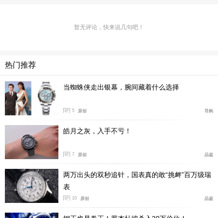
产品型号:IW388120
暂无评论，快来说几句吧！
国内公价:￥57000
腕表直径:41毫米
表壳厚度:14.5毫米
热门推荐
机芯类型:自动机械
当蜘蛛侠走出银幕，腕间藏着什么选择
机芯型号:69385
表壳材质:精钢
5
原创
导购
防水深度:100米
表款详情：
https://www.xbiao.com/iwc/105387/
皓月之灰，入手不亏！
腕表点评：
万国这只飞行员计时，属于小王子周年特别
7
原创
品鉴
版。表径41mm，厚度14.5mm，在飞行计时里属于比较
两万出头的双秒追针，国表真的敢“挑衅”百万级瑞
标准的比例。外观设计上非常典型飞行员风格，大尺寸阿
表
拉伯数字时标、高对比夜光、清晰三眼计时布局，这些元
10
原创
品鉴
素全部服务一个目标：在任何光线环境下快速读时。它的
盘面不会复杂，但层级很清晰，蓝色盘面在不同光线下会