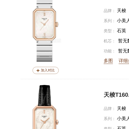
天梭
品牌：
小美
系列：
石英
类型：
暂无
机芯：
暂无
功能：
多图
详细
加入对比
天梭T160.1
天梭
品牌：
小美
系列：
石英
类型：