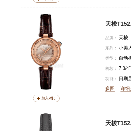
天梭T152.2
天梭
品牌：
小美
系列：
自动
类型：
7 3/4''
机芯：
日期
功能：
多图
详细
加入对比
天梭T152.2