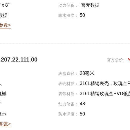
 x 8'''
暂无数据
动力储备：
数据
50
防水深度：
参数>
07.22.111.00
￥
官方公价:
28毫米
表盘直径：
人
316L精钢表壳，玫瑰金
表壳材质：
层
机械
316L精钢玫瑰金PVD镀
表带材质：
'
48
动力储备：
显示
50
防水深度：
参数>