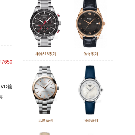
律驰516系列
传奇系列
7650
PVD镀
层
风度系列
润婷系列