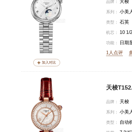
天梭
品牌：
小美
系列：
石英
类型：
10 1/2'
机芯：
日期
功能：
1人点评
加入对比
天梭T152.2
天梭
品牌：
小美
系列：
自动
类型：