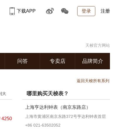
下载APP
登录
注册
天梭官方网站
问答
专卖店
品牌简介
返回天梭所有系列
哪里购买天梭表？
到大
上海亨达利钟表（南京东路店）
上海市黄浦区南京东路372号亨达利钟表首层
4250
+86 021-63502052