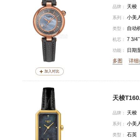
天梭
品牌：
小美
系列：
自动
类型：
7 3/4''
机芯：
日期
功能：
多图
详细
加入对比
天梭T160.1
天梭
品牌：
小美
系列：
石英
类型：