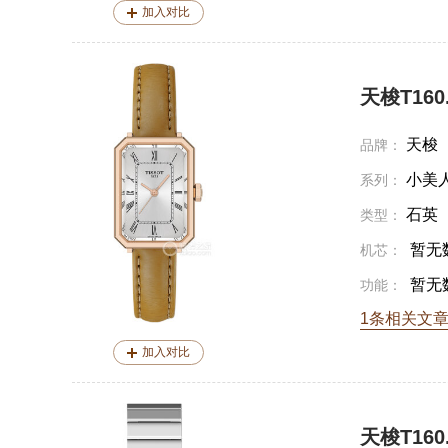
加入对比
天梭T160.1
天梭
品牌：
小美
系列：
石英
类型：
暂无
机芯：
暂无
功能：
1条相关文
加入对比
天梭T160.1