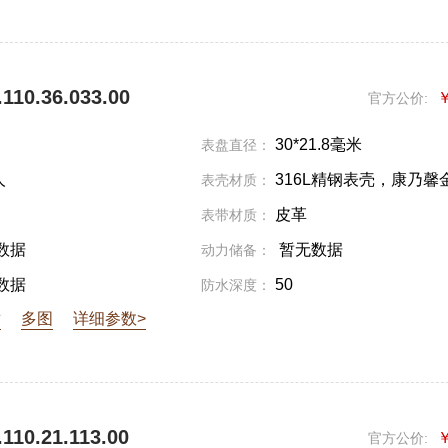
10.36.033.00
￥
官方公价:
30*21.8毫米
表盘直径：
人
316L精钢表壳，康乃馨
表壳材质：
PVD镀层
皮革
表带材质：
数据
暂无数据
动力储备：
数据
50
防水深度：
章
多图
详细参数>
10.21.113.00
￥
官方公价: