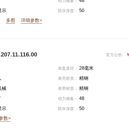
'
48
动力储备：
显示
50
防水深度：
章
多图
详细参数>
07.11.116.00
￥
官方公价:
28毫米
表盘直径：
人
精钢
表壳材质：
机械
精钢
表带材质：
'
48
动力储备：
显示
50
防水深度：
参数>