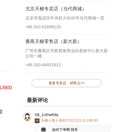
北京天梭专卖店（当代商城）
北京市海淀区中关村大街40号当代商城一层
+86 010-62696120
番禺天梭零售店（新大新）
广州市番禺区市桥易发商业街易发中心新大新
公司一楼
+86 020-84831812
更多专卖店，销售点>>
13900
最新评论
层
XB_1UPw60bj
天梭小美人系列T152.223.11.036.00
评
如何下单啊 我哥