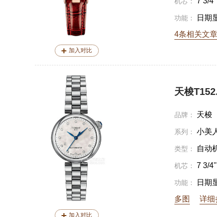
7 3/4''
机芯：
日期
功能：
4条相关文
加入对比
天梭T152.2
天梭
品牌：
小美
系列：
自动
类型：
7 3/4''
机芯：
日期
功能：
多图
详细
加入对比