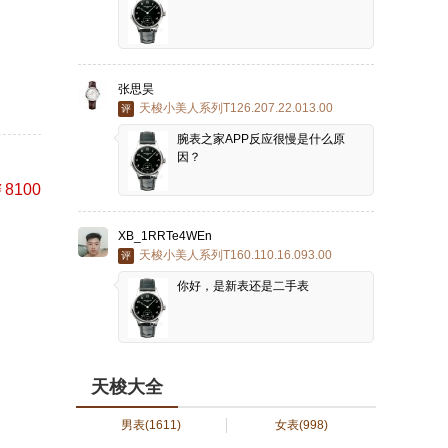
张思昊
天梭小美人系列T126.207.22.013.00
评
腕表之家APP反应很慢是什么原
因？
8100
XB_1RRTe4WEn
天梭小美人系列T160.110.16.093.00
评
你好，是新表还是二手表
天梭大全
男表
(1611)
女表
(998)