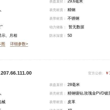
29.6毫米
表盘直径：
人
精钢
表壳材质：
不锈钢
表带材质：
''
暂无数据
动力储备：
显示、月相
50
防水深度：
多图
详细参数>
07.66.111.00
￥
官方公价:
28毫米
表盘直径：
人
精钢镶钻,玫瑰金PVD镀
表壳材质：
机械
皮革
表带材质：