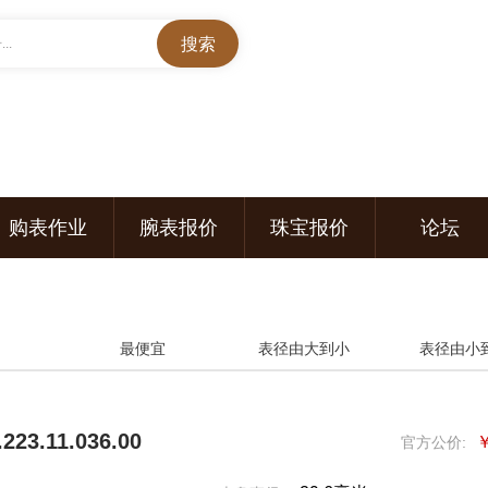
..
购表作业
腕表报价
珠宝报价
论坛
最便宜
表径由大到小
表径由小
23.11.036.00
￥
官方公价: