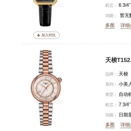
6 3/4'''
机芯：
暂无
功能：
多图
详细
加入对比
天梭T152.2
天梭
品牌：
小美
系列：
自动
类型：
7 3/4''
机芯：
日期
功能：
多图
详细