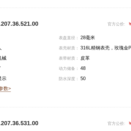
07.36.521.00
￥
官方公价:
28毫米
表盘直径：
人
316L精钢表壳，玫瑰金
表壳材质：
层
机械
皮革
表带材质：
'
48
动力储备：
显示
50
防水深度：
参数>
07.36.531.00
￥
官方公价: