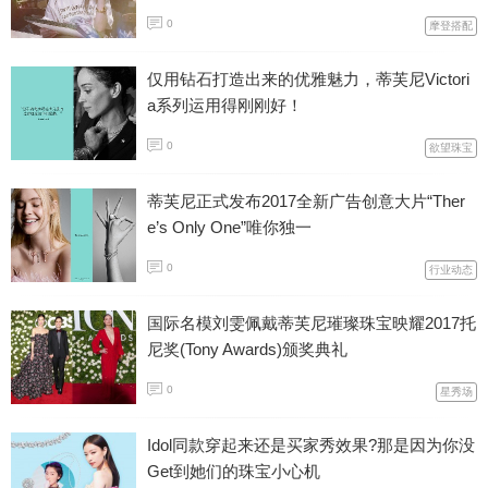
0
摩登搭配
仅用钻石打造出来的优雅魅力，蒂芙尼Victori
a系列运用得刚刚好！
0
欲望珠宝
蒂芙尼正式发布2017全新广告创意大片“Ther
e’s Only One”唯你独一
0
行业动态
国际名模刘雯佩戴蒂芙尼璀璨珠宝映耀2017托
尼奖(Tony Awards)颁奖典礼
0
星秀场
Idol同款穿起来还是买家秀效果?那是因为你没
Get到她们的珠宝小心机