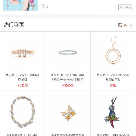
1
今日视点
热门珠宝
换一组
蒂芙尼TIFFANY T 601473
蒂芙尼TIFFANY VICTORI
蒂芙尼TIFFANY ATLAS圆
15 戒指
A窄式 Alternating 手链 手
形吊坠 吊坠
镯
￥18200
￥320000
暂无
蒂芙尼JEAN SCHLUMBE
蒂芙尼灵鸟栖珠蝴蝶造型胸
蒂芙尼BLUE BOOK高级珠