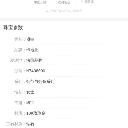
中国香港
中国大陆
欧洲售价
以上为官方媒体公价，仅供参考
珠宝参数
类别：
项链
品牌：
卡地亚
发源地：
法国品牌
型号：
N7408600
系列：
链节与链条系列
性别：
女士
主题：
珠宝
材质：
18K玫瑰金
宝石材质：
钻石