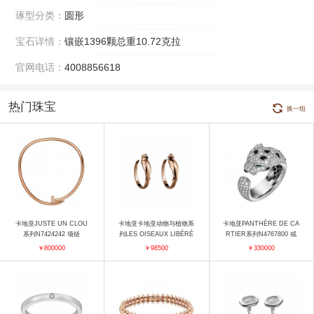
琢型分类：
圆形
宝石详情：
镶嵌1396颗总重10.72克拉
官网电话：
4008856618
热门珠宝
换一组
卡地亚JUSTE UN CLOU
卡地亚卡地亚动物与植物系
卡地亚PANTHÈRE DE CA
系列N7424242 项链
列LES OISEAUX LIBÉRÉ
RTIER系列N4767800 戒
S N8503800 耳饰
指
￥800000
￥98500
￥330000