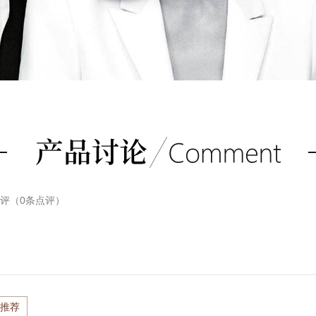
评（
0
条点评）
推荐