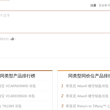
注册
更多帐
0个汉字
多网友的
！
同类型产品排行榜
同类型同价位产品排
1
宝 VCARN59M00 吊坠
蒂芙尼 Atlas® 镂空钥匙吊坠
2
宝 VCARD38500 吊坠
蒂芙尼 Atlas® 镂空钥匙吊坠
3
 781389 吊坠
蒂芙尼 Return to Tiffany™ 心形钥匙