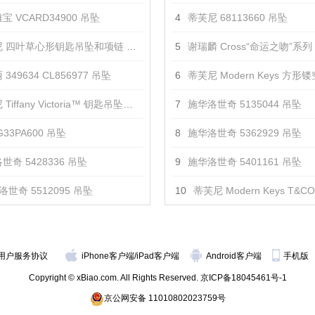
宝 VCARD34900 吊坠
4
蒂芙尼 68113660 吊坠
 四叶草心形钥匙吊坠和项链 吊坠
5
谢瑞麟 Cross“命运之吻”系列 18K白色及红色黄金配镶黑色及白
349634 CL856977 吊坠
6
蒂芙尼 Modern Keys 方形镂空钥匙
iffany Victoria™ 钥匙吊坠项链 吊坠
7
施华洛世奇 5135044 吊坠
33PA600 吊坠
8
施华洛世奇 5362929 吊坠
世奇 5428336 吊坠
9
施华洛世奇 5401161 吊坠
洛世奇 5512095 吊坠
10
蒂芙尼 Modern Keys T&CO. 圆形镂空钥
用户服务协议
iPhone客户端
/
iPad客户端
Android客户端
手机版
Copyright © xBiao.com. All Rights Reserved.
京ICP备18045461号-1
京公网安备 11010802023759号