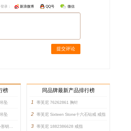
号登录：
新浪微博
QQ号
微信
提交评论
行榜
同品牌最新产品排行榜
1
 吊坠
蒂芙尼 76262861 胸针
2
 吊坠
蒂芙尼 Sixteen Stone十六石钻戒 戒指
3
吊坠 吊坠
蒂芙尼 1882386628 戒指