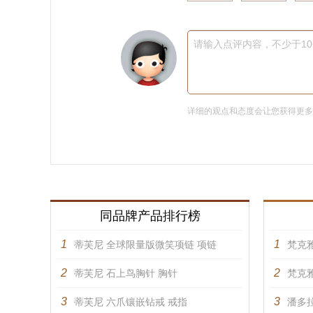
请输入点评内容，不少于1
详细的观点和态度会让您获得更
同品牌产品排行榜
1
1
蒂芙尼 全球限量版微笑项链 项链
梵克雅
2
2
蒂芙尼 石上鸟胸针 胸针
梵克雅
3
3
蒂芙尼 六爪镶嵌钻戒 戒指
潘多拉