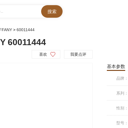
..
FFANY
>
60011444
 60011444
喜欢
我要点评
基本参数
品牌
系列
性别
型号