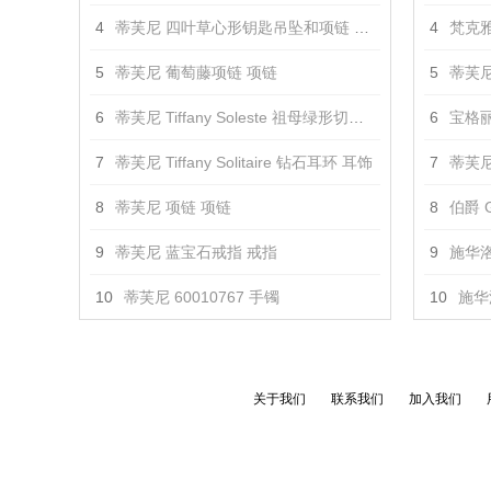
4
蒂芙尼 四叶草心形钥匙吊坠和项链 吊坠
4
梵克雅
5
蒂芙尼 葡萄藤项链 项链
5
蒂芙尼
6
蒂芙尼 Tiffany Soleste 祖母绿形切割钻戒 戒指
6
宝格丽 
7
蒂芙尼 Tiffany Solitaire 钻石耳环 耳饰
7
蒂芙尼 T
8
蒂芙尼 项链 项链
8
伯爵 G
9
蒂芙尼 蓝宝石戒指 戒指
9
施华洛
10
蒂芙尼 60010767 手镯
10
施华
关于我们
联系我们
加入我们