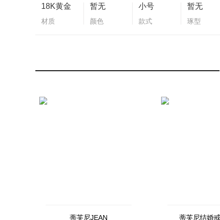
18K黄金
暂无
小号
暂无
材质
颜色
款式
琢型
蒂芙尼JEAN
蒂芙尼结婚