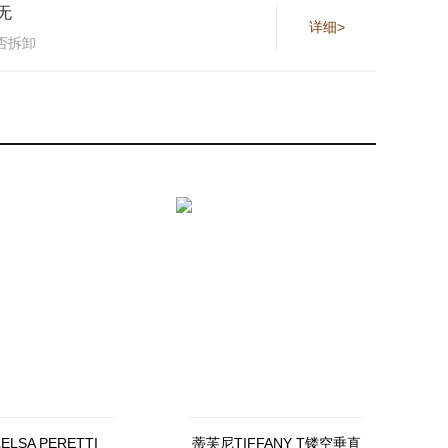
无
详细>
否拆卸
LSA PERETTI
蒂芙尼TIFFANY T镂空垂直