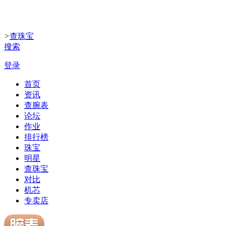
>
查珠宝
搜索
登录
首页
资讯
查腕表
论坛
作业
排行榜
珠宝
明星
查珠宝
对比
机芯
专卖店