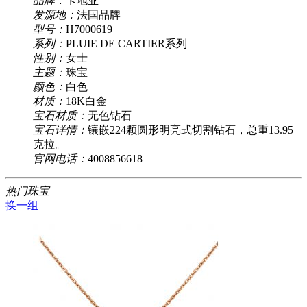
品牌：
卡地亚
发源地：
法国品牌
型号：
H7000619
系列：
PLUIE DE CARTIER系列
性别：
女士
主题：
珠宝
颜色：
白色
材质：
18K白金
宝石材质：
无色钻石
宝石详情：
镶嵌224颗圆形明亮式切割钻石，总重13.95
克拉。
官网电话：
4008856618
热门珠宝
换一组