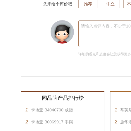
先来给个评价吧：
推荐
中立
不
请输入点评内容，不少于1
详细的观点和态度会让您获得更
同品牌产品排行榜
1
1
卡地亚 B4046700 戒指
蒂芙
2
2
卡地亚 B6069917 手镯
施华洛