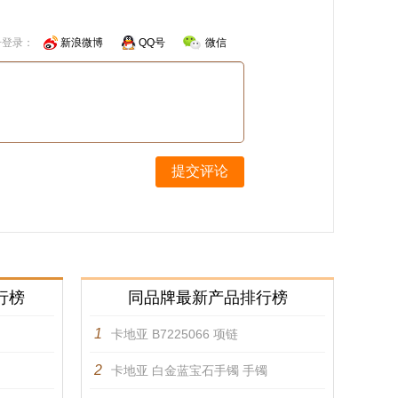
号登录：
新浪微博
QQ号
微信
提交评论
行榜
同品牌最新产品排行榜
1
卡地亚 B7225066 项链
2
卡地亚 白金蓝宝石手镯 手镯