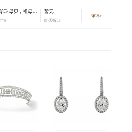
灰色珍珠母贝，祖母绿，坦桑石圆珠，镶嵌445颗圆形明亮式切割钻石，总重2.22克拉
暂无
详细>
详情
能否拆卸