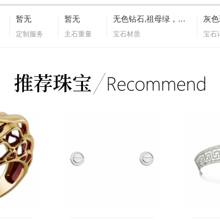
暂无
暂无
无色钻石,祖母绿，坦桑石，珍珠母贝
定制服务
主石重量
宝石材质
宝石