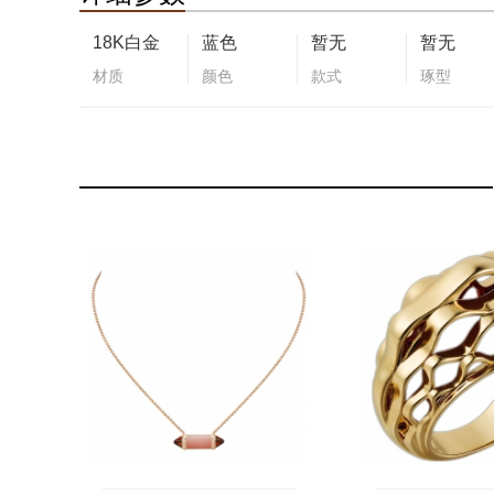
18K白金
蓝色
暂无
暂无
材质
颜色
款式
琢型