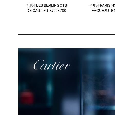
卡地亚LES BERLINGOTS
卡地亚PARIS N
DE CARTIER B7224768
VAGUE系列B4