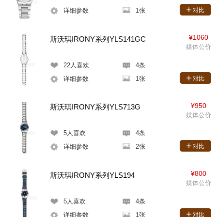
详细参数
1张
对比
¥1060
斯沃琪IRONY系列YLS141GC
媒体公价
22
人喜欢
4条
详细参数
1张
对比
¥950
斯沃琪IRONY系列YLS713G
媒体公价
5
人喜欢
4条
详细参数
2张
对比
¥800
斯沃琪IRONY系列YLS194
媒体公价
5
人喜欢
4条
详细参数
1张
对比