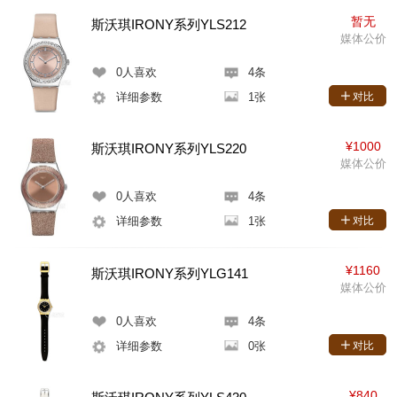
暂无
斯沃琪IRONY系列YLS212
媒体公价
0
人喜欢
4条
详细参数
1张
对比
¥1000
斯沃琪IRONY系列YLS220
媒体公价
0
人喜欢
4条
详细参数
1张
对比
¥1160
斯沃琪IRONY系列YLG141
媒体公价
0
人喜欢
4条
详细参数
0张
对比
¥840