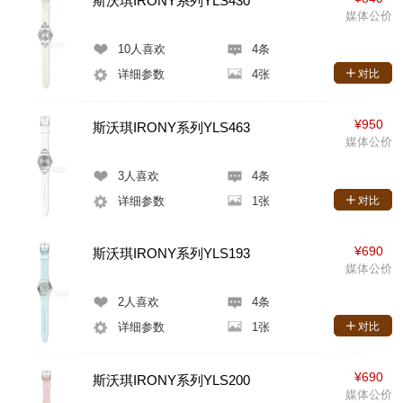
斯沃琪IRONY系列YLS430
媒体公价
10
人喜欢
4条
详细参数
4张
对比
¥950
斯沃琪IRONY系列YLS463
媒体公价
3
人喜欢
4条
详细参数
1张
对比
¥690
斯沃琪IRONY系列YLS193
媒体公价
2
人喜欢
4条
详细参数
1张
对比
¥690
斯沃琪IRONY系列YLS200
媒体公价