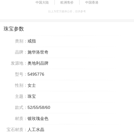
中国大陆
欧洲售价
中国香港
以上为官方媒体公价，仅供参考
珠宝参数
类别：
戒指
品牌：
施华洛世奇
发源地：
奥地利品牌
型号：
5495776
性别：
女士
主题：
珠宝
款式：
52/55/58/60
材质：
镀玫瑰金色
宝石材质：
人工水晶