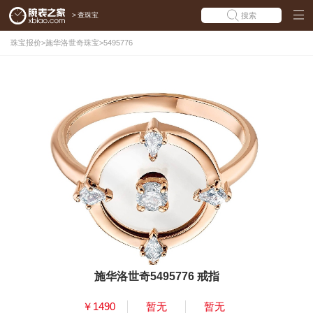
>
查珠宝
搜索
珠宝报价
>
施华洛世奇珠宝
>
5495776
施华洛世奇5495776 戒指
￥1490
暂无
暂无