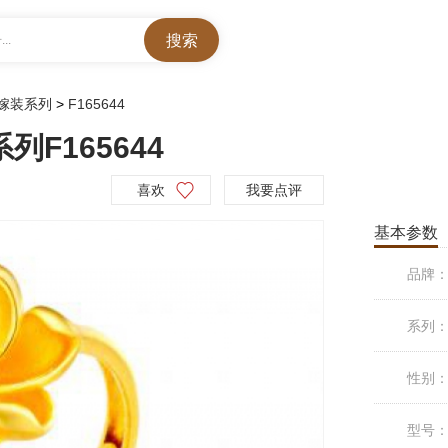
..
嫁装系列
>
F165644
F165644
喜欢
我要点评
基本参数
品牌
系列
性别
型号