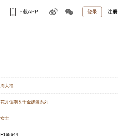
下载APP
登录
注册
：
周大福
：
花月佳期＆千金嫁装系列
：
女士
：
F165644