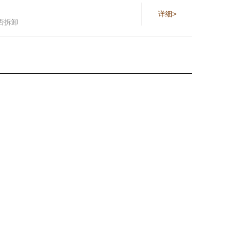
详细>
否拆卸