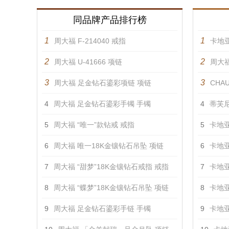
同品牌产品排行榜
1
1
周大福 F-214040 戒指
卡地亚
2
2
周大福 U-41666 项链
周大福
3
3
周大福 足金钻石鎏彩项链 项链
CHAU
4
周大福 足金钻石鎏彩手镯 手镯
4
蒂芙尼
5
周大福 “唯一”款钻戒 戒指
5
卡地亚
6
周大福 唯一18K金镶钻石吊坠 项链
6
卡地亚
7
周大福 “甜梦”18K金镶钻石戒指 戒指
7
卡地亚
8
周大福 “蝶梦”18K金镶钻石吊坠 项链
8
卡地亚
9
周大福 足金钻石鎏彩手链 手镯
9
卡地亚