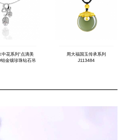
水中花系列“点滴美
周大福国玉传承系列
50铂金镶珍珠钻石吊
J113484
坠