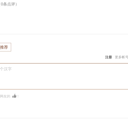
（
0
条点评）
推荐
注册
更多帐
0个汉字
多网友的
！