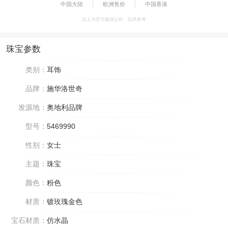
中国大陆
欧洲售价
中国香港
以上为官方媒体公价，仅供参考
珠宝参数
类别：
耳饰
品牌：
施华洛世奇
发源地：
奥地利品牌
型号：
5469990
性别：
女士
主题：
珠宝
颜色：
粉色
材质：
镀玫瑰金色
宝石材质：
仿水晶