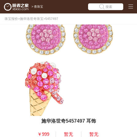
>
查珠宝
搜索
珠宝报价
>
施华洛世奇珠宝
>
5457497
施华洛世奇5457497 耳饰
￥999
暂无
暂无