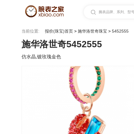
腕表品牌、系列、型号.
当前位置:
报价(珠宝)首页
>
施华洛世奇珠宝
>
5452555
施华洛世奇5452555
仿水晶,镀玫瑰金色