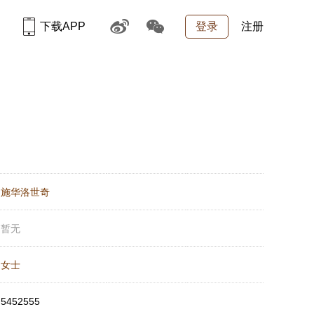
下载APP
登录
注册
：
施华洛世奇
：
暂无
：
女士
：
5452555