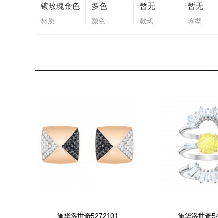
镀玫瑰金色
多色
暂无
暂无
材质
颜色
款式
琢型
施华洛世奇5272101
施华洛世奇54