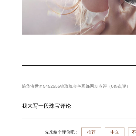
施华洛世奇5452555镀玫瑰金色耳饰
网友点评（
0
条点评）
我来写一段珠宝评论
先来给个评价吧：
推荐
中立
不