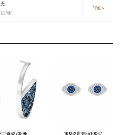
暂无
详细>
否拆卸
世奇5273895
施华洛世奇5510067