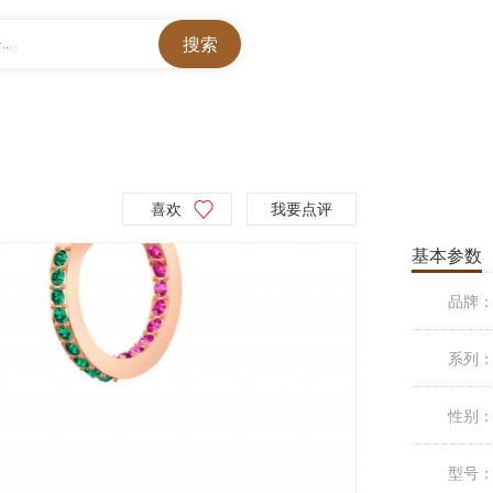
..
喜欢
我要点评
基本参数
品牌
系列
性别
型号