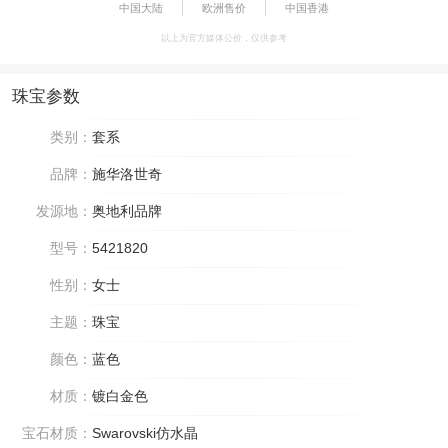
中国大陆
欧洲售价
中国香港
以上为官方媒体公价，仅供参考
珠宝参数
类别：
套系
品牌：
施华洛世奇
发源地：
奥地利品牌
型号：
5421820
性别：
女士
主题：
珠宝
颜色：
蓝色
材质：
镀白金色
宝石材质：
Swarovski仿水晶