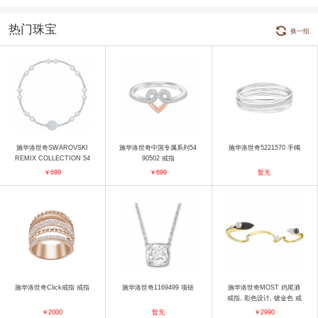
热门珠宝
换一组
施华洛世奇SWAROVSKI
施华洛世奇中国专属系列54
施华洛世奇5221570 手镯
REMIX COLLECTION 54
90502 戒指
32774 手镯
￥699
￥699
暂无
施华洛世奇Click戒指 戒指
施华洛世奇1169499 项链
施华洛世奇MOST 鸡尾酒
戒指, 彩色设计, 镀金色 戒
指
￥2000
暂无
￥2990