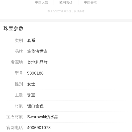
中国大陆
欧洲售价
中国香港
以上为官方媒体公价，仅供参考
珠宝参数
类别：
套系
品牌：
施华洛世奇
发源地：
奥地利品牌
型号：
5390188
性别：
女士
主题：
珠宝
材质：
镀白金色
宝石材质：
Swarovski仿水晶
官网电话：
4006901078