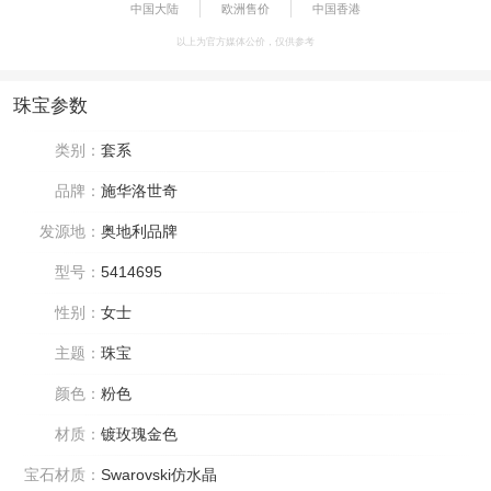
中国大陆
欧洲售价
中国香港
以上为官方媒体公价，仅供参考
珠宝参数
类别：
套系
品牌：
施华洛世奇
发源地：
奥地利品牌
型号：
5414695
性别：
女士
主题：
珠宝
颜色：
粉色
材质：
镀玫瑰金色
宝石材质：
Swarovski仿水晶