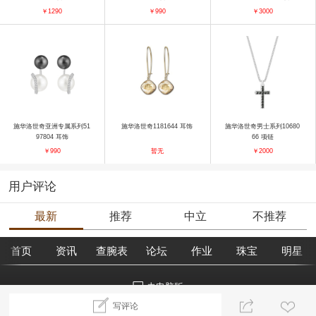
￥1290
￥990
￥3000
施华洛世奇亚洲专属系列51
施华洛世奇1181644 耳饰
施华洛世奇男士系列10680
97804 耳饰
66 项链
￥990
暂无
￥2000
用户评论
最新
推荐
中立
不推荐
首页
资讯
查腕表
论坛
作业
珠宝
明星
去电脑版
写评论
©2018腕表之家 m.xbiao.com