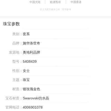
中国大陆
欧洲售价
中国香港
以上为官方媒体公价，仅供参考
珠宝参数
类别：
套系
品牌：
施华洛世奇
发源地：
奥地利品牌
型号：
5408439
性别：
女士
主题：
珠宝
材质：
镀玫瑰金色
宝石材质：
Swarovski仿水晶
官网电话：
4006901078