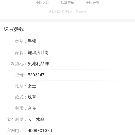
中国大陆
欧洲售价
中国香港
以上为官方媒体公价，仅供参考
珠宝参数
类别：
手镯
品牌：
施华洛世奇
发源地：
奥地利品牌
型号：
5202247
性别：
女士
款式：
珠宝
材质：
合金
宝石材质：
人工水晶
官网电话：
4006901078