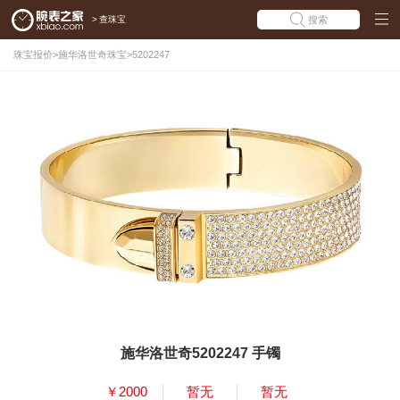
>
查珠宝
搜索
珠宝报价
>
施华洛世奇珠宝
>
5202247
施华洛世奇5202247 手镯
￥2000
暂无
暂无