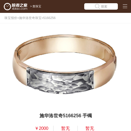
>
查珠宝
搜索
珠宝报价
>
施华洛世奇珠宝
>
5166256
施华洛世奇5166256 手镯
￥2000
暂无
暂无