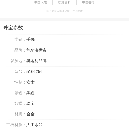
中国大陆
欧洲售价
中国香港
以上为官方媒体公价，仅供参考
珠宝参数
类别：
手镯
品牌：
施华洛世奇
发源地：
奥地利品牌
型号：
5166256
性别：
女士
颜色：
黑色
款式：
珠宝
材质：
合金
宝石材质：
人工水晶