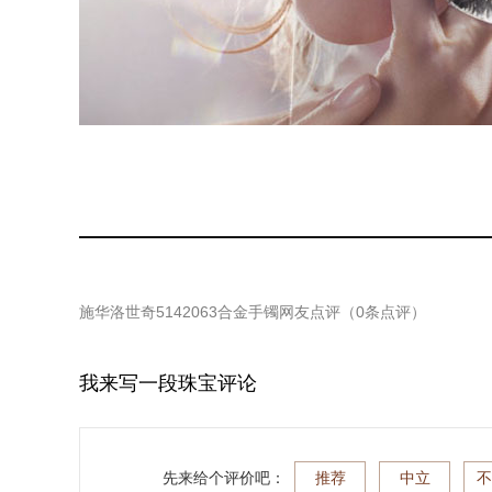
施华洛世奇5142063合金手镯
网友点评（
0
条点评）
我来写一段珠宝评论
先来给个评价吧：
推荐
中立
不