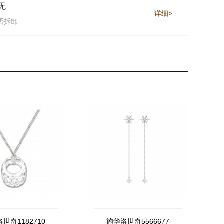
无
详细>
否拆卸
世奇1182710
施华洛世奇5566677