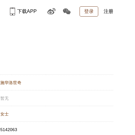
下载APP
登录
注册
：
施华洛世奇
：
暂无
：
女士
：
5142063