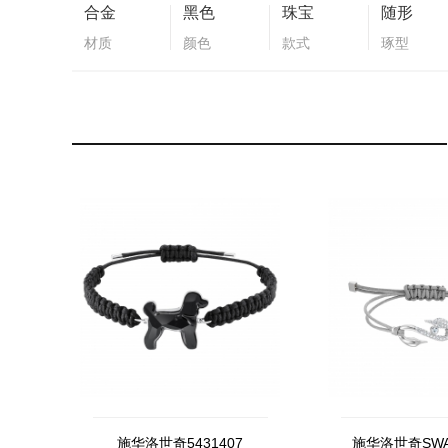
合金
黑色
珠宝
随形
材质
颜色
款式
琢型
施华洛世奇5431407
施华洛世奇SWA